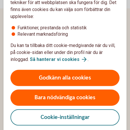
tekniker för att webbplatsen ska fungera för dig. Det
finns även cookies du kan välja som förbättrar din
upplevelse:
Sidfot
Hitta snabbt
Funktioner, prestanda och statistik
Relevant marknadsföring
Kundservice
Du kan ta tillbaka ditt cookie-medgivande när du vill,
Spärrhjälp
på cookie-sidan eller under din profil när du är
inloggad.
Så hanterar vi
cookies
.
Hitta bankkontor
Bli kund
Godkänn alla cookies
Priser, räntor och kurser
Bara nödvändiga cookies
Om oss
Cookie-inställningar
Om Sparbanken Skåne
Hållbarhet