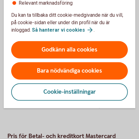
Relevant marknadsföring
Gäller vid 70 000 kr
Tillbaka
2
Du kan ta tillbaka ditt cookie-medgivande när du vill,
på cookie-sidan eller under din profil när du är
För kunder som inte redan har reducerad
Tillbaka
3
inloggad.
Så hanterar vi
cookies
.
årsavgift på ett betal- och kreditkort.
Godkänn alla cookies
Ordinarie årsavgift.
Tillbaka
4
Bara nödvändiga cookies
Entercard Group AB är kreditgivare av betal- och
kreditkortet ovan. Swedbank AB och sparbankerna
samarbetar med Entercard Group AB och är
Cookie-inställningar
kreditförmedlare avseende betal- och kreditkorten.
Betal- och kreditkort Mastercard
Guld
Pris för Betal- och kreditkort Mastercard