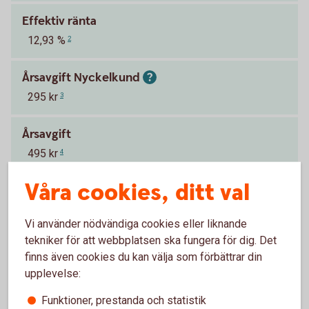
Effektiv ränta
12,93 %
2
Årsavgift Nyckelkund
295 kr
3
Årsavgift
495 kr
4
Våra cookies, ditt val
Pappersfaktura
29 kr
Vi använder nödvändiga cookies eller liknande
tekniker för att webbplatsen ska fungera för dig. Det
finns även cookies du kan välja som förbättrar din
Visa mer
upplevelse:
Funktioner, prestanda och statistik
Räntan är per år.
Tillbaka
1