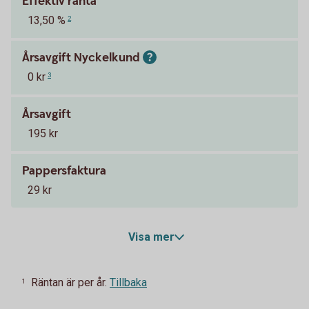
Effektiv ränta
13,50 %
2
Årsavgift Nyckelkund
0 kr
3
Årsavgift
195 kr
Pappersfaktura
29 kr
Visa mer
Räntan är per år.
Tillbaka
1