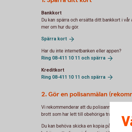
1. Spärra ditt kort
Bankkort
Du kan spärra och ersätta ditt bankkort i vår
mer om hur du gör.
Spärra
kort
Har du inte internetbanken eller appen?
Ring 08-411 10 11 och
spärra
Kreditkort
Ring 08-411 10 11 och
spärra
2. Gör en polisanmälan (reko
Vi rekommenderar att du polisanmäler hände
brott som har lett till obehöriga transaktioner
V
Du kan behöva skicka en kopia på polisanmäl