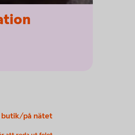
ation
i butik/på nätet