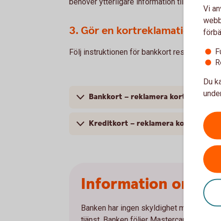
behöver ytterligare information till vår utredn
Vi an
webbp
3. Gör en kortreklamation
förbä
F
Följ instruktionen för bankkort respektive kr
R
Du ka
under
Bankkort – reklamera kortköp
Kreditkort – reklamera kortköp du 
Information om re
Banken har ingen skyldighet men kan i viss
tjänst. Banken följer Mastercards regler