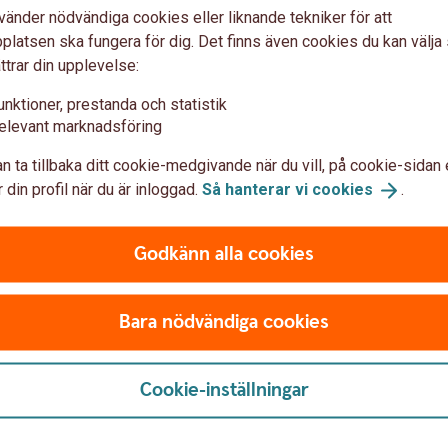
ing.
vänder nödvändiga cookies eller liknande tekniker för att
latsen ska fungera för dig. Det finns även cookies du kan välj
ttrar din upplevelse:
unktioner, prestanda och statistik
editkort nedan.
elevant marknadsföring
n ta tillbaka ditt cookie-medgivande när du vill, på cookie-sidan 
 din profil när du är inloggad.
Så hanterar vi
cookies
.
 du inte har genomfört eller felaktiga kortköp
inte har genomfört
Godkänn alla cookies
Bara nödvändiga cookies
klamationsrätten
Cookie-inställningar
a fall hjälpa till vid reklamation av vara eller
 som innefattar dokumentationskrav och