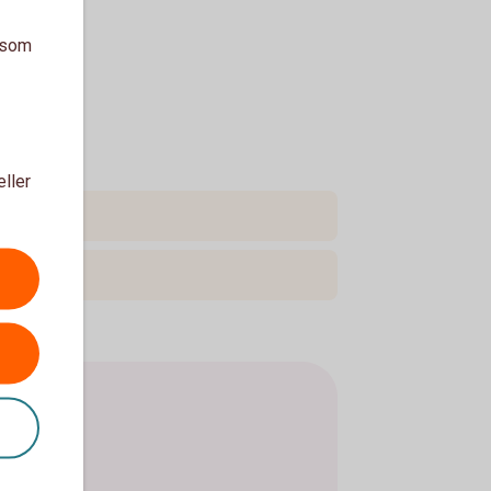
a som
eller