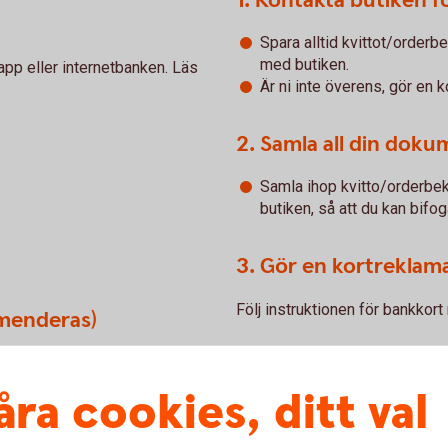
1. Kontakta butiken fö
Spara alltid kvittot/order
med butiken.
 app eller internetbanken. Läs
Är ni inte överens, gör en 
2. Samla all din dok
Samla ihop kvitto/orderbe
butiken, så att du kan bifo
3. Gör en kortreklam
Följ instruktionen för bankkort
mmenderas)
lsen om du har utsatts för
.
åra cookies, ditt val
an till oss på banken om vi