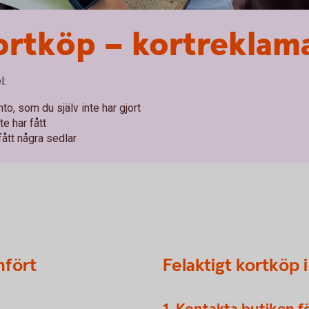
ortköp – kortreklam
l:
nto, som du själv inte har gjort
te har fått
 fått några sedlar
mfört
Felaktigt kortköp 