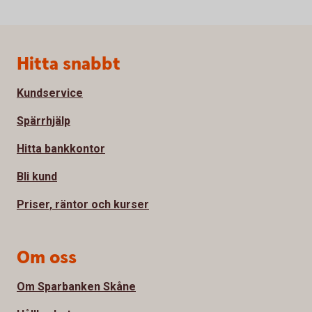
Sidfot
Hitta snabbt
Kundservice
Spärrhjälp
Hitta bankkontor
Bli kund
Priser, räntor och kurser
Om oss
Om Sparbanken Skåne