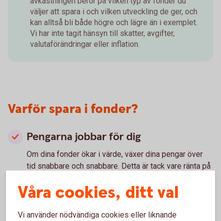
avkastningen beror på vilken typ av fonder du
väljer att spara i och vilken utveckling de ger, och
kan alltså bli både högre och lägre än i exemplet.
Vi har inte tagit hänsyn till skatter, avgifter,
valutaförändringar eller inflation.
Varför spara i fonder?
Pengarna jobbar för dig
Om dina fonder ökar i värde, växer dina pengar över
tid snabbare och snabbare. Detta är tack vare ränta på
ränta-effekten.
Våra cookies, ditt val
Ränta på ränta – vad är
det?
Du sprider risken
Vi använder nödvändiga cookies eller liknande
När aktierna i fonden ökar eller minskar i värde, så