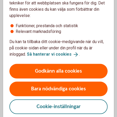
tekniker för att webbplatsen ska fungera för dig. Det
sker samma sak även för värdet av fonden. Men i och
finns även cookies du kan välja som förbättrar din
med att en fond placerar i många olika aktier så sprids
upplevelse:
risken.
Det är enkelt
Funktioner, prestanda och statistik
Relevant marknadsföring
Det är enkelt att börja spara i fonder och kräver inga
stora summor – minsta belopp är 100 kronor.
Du kan ta tillbaka ditt cookie-medgivande när du vill,
Logga in och börja
månadsspara
på cookie-sidan eller under din profil när du är
inloggad.
Så hanterar vi
cookies
.
Godkänn alla cookies
Frågor och svar om att
månadsspara i fonder
Bara nödvändiga cookies
Hur öppnar jag ett månadssparande?
Cookie-inställningar
Vilka fonder ska jag välja?