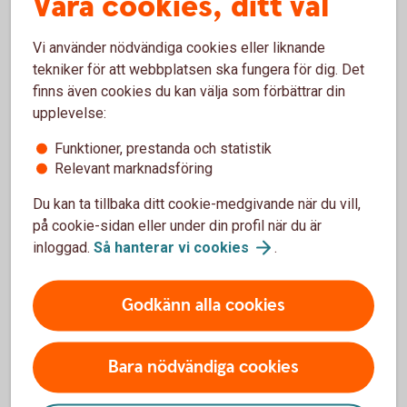
Våra cookies, ditt val
kopieras och användas för kortköp på nätet. Du kan
även ansluta kortet manuellt till valfri wallet.
Vi använder nödvändiga cookies eller liknande
Ovan gäller inte kreditkort. Dessa kan du ansluta
tekniker för att webbplatsen ska fungera för dig. Det
först när du fått det fysiska kortet.
finns även cookies du kan välja som förbättrar din
upplevelse:
Funktioner, prestanda och statistik
Relevant marknadsföring
Wallets endast för bankkort
Du kan ta tillbaka ditt cookie-medgivande när du vill,
på cookie-sidan eller under din profil när du är
inloggad.
Så hanterar vi
cookies
.
Mastercard Click to Pay
Godkänn alla cookies
Anslut till Mastercard Click to Pay och slipp knappa
in ditt kortnummer när du handlar online. Välj vilka
kort du vill ansluta, betala med det du vill.
Bara nödvändiga cookies
Gäller endast för våra bankkort Mastercard.