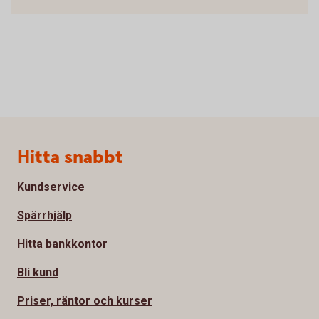
Sidfot
Hitta snabbt
Kundservice
Spärrhjälp
Hitta bankkontor
Bli kund
Priser, räntor och kurser