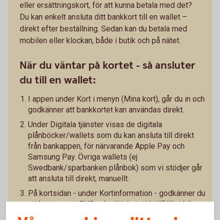
eller ersättningskort, för att kunna betala med det?
Du kan enkelt ansluta ditt bankkort till en wallet –
direkt efter beställning. Sedan kan du betala med
mobilen eller klockan, både i butik och på nätet.
När du väntar på kortet - så ansluter
du till en wallet:
I appen under Kort i menyn (Mina kort), går du in och
godkänner att bankkortet kan användas direkt.
Under Digitala tjänster visas de digitala
plånböcker/wallets som du kan ansluta till direkt
från bankappen, för närvarande Apple Pay och
Samsung Pay. Övriga wallets (ej
Swedbank/sparbanken plånbok) som vi stödjer går
att ansluta till direkt, manuellt.
På kortsidan - under Kortinformation - godkänner du
att kortnumret, CVC och giltighetstid tillfälligt blir
synligt i appen. Kortinformationen kan sedan