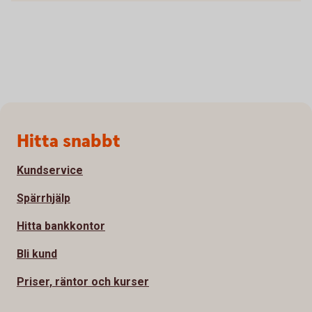
Sidfot
Hitta snabbt
Kundservice
Spärrhjälp
Hitta bankkontor
Bli kund
Priser, räntor och kurser