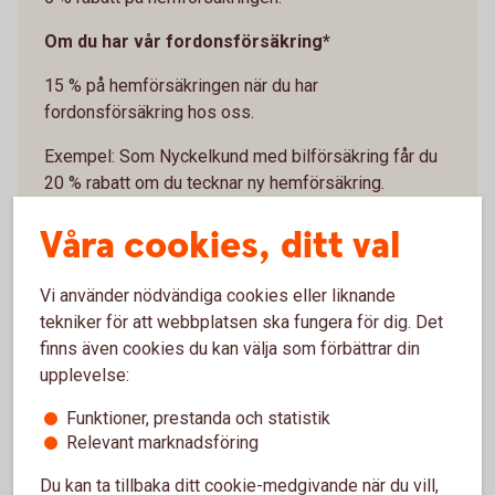
Om du har vår fordonsförsäkring*
15 % på hemförsäkringen när du har
fordonsförsäkring hos oss.
Exempel: Som Nyckelkund med bilförsäkring får du
20 % rabatt om du tecknar ny hemförsäkring.
Rabatten visas när du är inloggad i internetbank eller
Våra cookies, ditt val
app och klickar på ”Se pris”.
*Rabatten gäller när du köper försäkringen Villahem,
Vi använder nödvändiga cookies eller liknande
Villa eller Hem (ej Fritidshus) i kombination med
tekniker för att webbplatsen ska fungera för dig. Det
försäkringen Bil, Lätt lastbil eller Husbil.
finns även cookies du kan välja som förbättrar din
upplevelse:
Funktioner, prestanda och statistik
Relevant marknadsföring
Du kan ta tillbaka ditt cookie-medgivande när du vill,