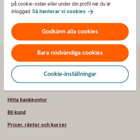
på cookie-sidan eller under din profil när du är
inloggad.
Så hanterar vi
cookies
.
Godkänn alla cookies
Bara nödvändiga cookies
Sidfot
Hitta snabbt
Cookie-inställningar
Kundservice
Spärrhjälp
Hitta bankkontor
Bli kund
Priser, räntor och kurser