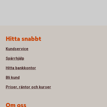
Sidfot
Hitta snabbt
Kundservice
Spärrhjälp
Hitta bankkontor
Bli kund
Priser, räntor och kurser
Om oss