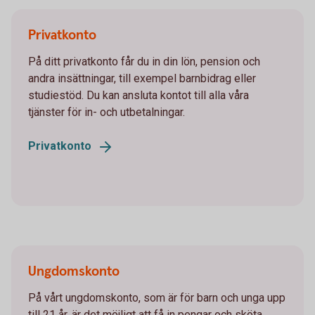
Privatkonto
På ditt privatkonto får du in din lön, pension och
andra insättningar, till exempel barnbidrag eller
studiestöd. Du kan ansluta kontot till alla våra
tjänster för in- och utbetalningar.
Privatkonto
Ungdomskonto
På vårt ungdomskonto, som är för barn och unga upp
till 21 år, är det möjligt att få in pengar och sköta