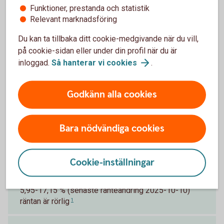
Funktioner, prestanda och statistik
betalningsanmärkningar.
Relevant marknadsföring
Du kan ta tillbaka ditt cookie-medgivande när du vill,
Vad får jag för ränta?
på cookie-sidan eller under din profil när du är
inloggad.
Så hanterar vi
cookies
.
Räntan är rörlig och mellan 5,95-17,15 % (senaste
ränteändring 2025-10-10) och sätts individuellt
efter dina ekonomiska förutsättningar.
Godkänn alla cookies
Bara nödvändiga cookies
Pris och ränta Privatlån
Cookie-inställningar
Ränta
5,95-17,15 % (senaste ränteändring 2025-10-10)
räntan är rörlig
1