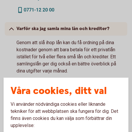
0771-12 20 00
Varför ska jag samla mina lån och krediter?
Genom att slå ihop lån kan du få ordning på dina
kostnader genom att bara betala för ett privatlån
istället för två eller flera små lån och krediter. Ett
samlingslån ger dig också en bättre överblick på
dina utgifter varje månad.
Våra cookies, ditt val
Vad krävs för att jag ska få låna?
För att få låna ska du vara 18 år och ha en
Vi använder nödvändiga cookies eller liknande
regelbunden inkomst, som inte är bidrag,
tekniker för att webbplatsen ska fungera för dig. Det
studiemedel eller liknande. Det ska finnas utrymme
finns även cookies du kan välja som förbättrar din
i din ekonomi att betala kostnaderna som är
upplevelse:
förknippade med lånet. Du får inte ha några