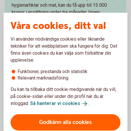
hygienartiklar och mat, kan du få upp till 15 000
kronor i ersättning under tre månader. Ingen
polisanmälan krävs, men du ska kunna uppvisa en
Våra cookies, ditt val
bekräftelse från kvinnojour eller skyddat boende.
Vi använder nödvändiga cookies eller liknande
tekniker för att webbplatsen ska fungera för dig. Det
finns även cookies du kan välja som förbättrar din
upplevelse:
Ersättning vid mobbning
Funktioner, prestanda och statistik
Barn och unga (upp till 20 år) som utsätts för
Relevant marknadsföring
mobbning kan få ekonomisk ersättning och upp till
Du kan ta tillbaka ditt cookie-medgivande när du vill,
tio besök hos psykolog.
på cookie-sidan eller under din profil när du är
inloggad.
Så hanterar vi
cookies
.
Godkänn alla cookies