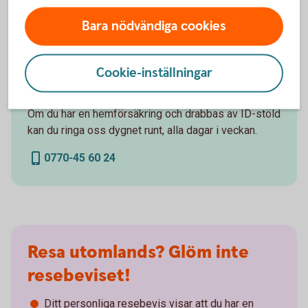
ID-försäkring
Bara nödvändiga cookies
Vägledning och råd om ditt personnummer kapas. Du
kan även få ersättning för juridisk assistans, upp till
Cookie-inställningar
100 000 kronor.
Om du har en hemförsäkring och drabbas av ID-stöld
kan du ringa oss dygnet runt, alla dagar i veckan.
0770-45 60 24
Resa utomlands? Glöm inte
resebeviset!
Ditt personliga resebevis visar att du har en