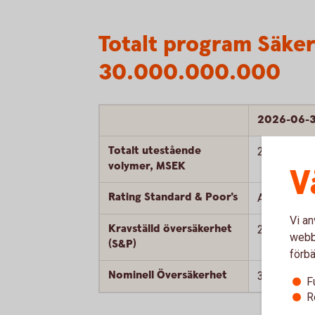
Totalt program Säker
30.000.000.000
2026-06-
Totalt utestående
26.524
volymer, MSEK
V
Rating Standard & Poor's
AAA
Vi an
Kravställd översäkerhet
2%
webbp
(S&P)
förbä
Nominell Översäkerhet
33%
F
R