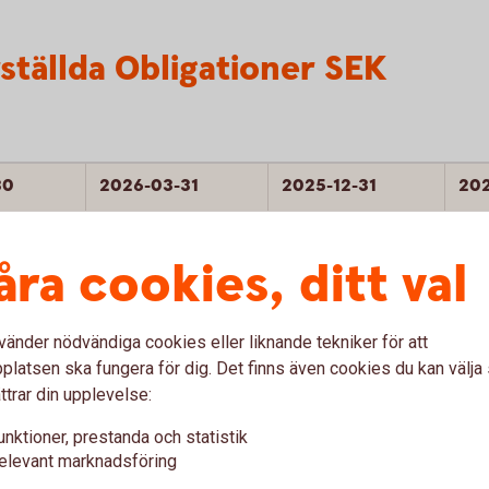
ställda Obligationer SEK
30
2026-03-31
2025-12-31
20
24.000
24.000
21.
åra cookies, ditt val
AAA
AAA
AA
vänder nödvändiga cookies eller liknande tekniker för att
2,0%
2,0%
6,7
latsen ska fungera för dig. Det finns även cookies du kan välj
ttrar din upplevelse:
32,7%
32,4%
31,
unktioner, prestanda och statistik
elevant marknadsföring