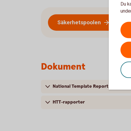
Du ka
under
Säkerhetspoolen
Dokument
National Template Report
HTT-rapporter