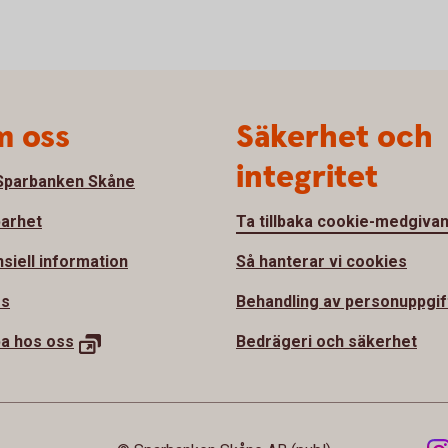
 oss
Säkerhet och
integritet
parbanken Skåne
barhet
Ta tillbaka cookie-medgiva
nsiell information
Så hanterar vi cookies
ss
Behandling av personuppgif
ba hos
oss
Bedrägeri och säkerhet