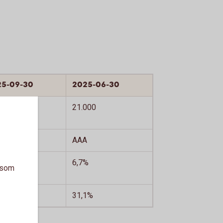
25-09-30
2025-06-30
000
21.000
A
AAA
%
6,7%
a som
2%
31,1%