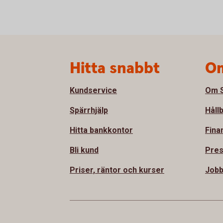
Sidfot
Hitta snabbt
Om
Kundservice
Om S
Spärrhjälp
Håll
Hitta bankkontor
Fina
Bli kund
Pre
Priser, räntor och kurser
Job