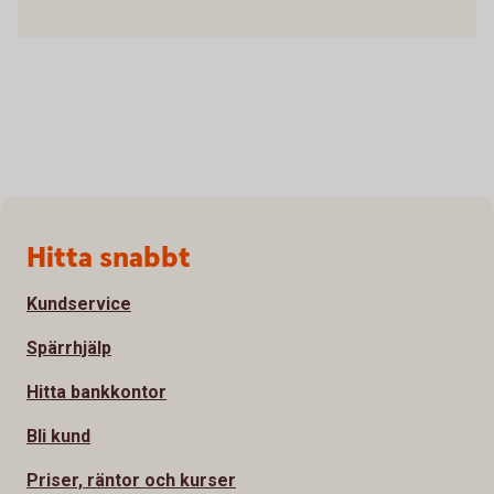
Sidfot
Hitta snabbt
Kundservice
Spärrhjälp
Hitta bankkontor
Bli kund
Priser, räntor och kurser