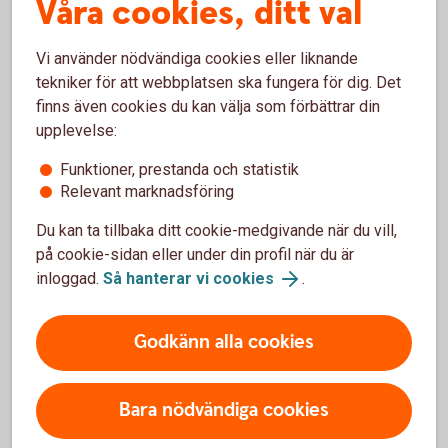
Våra cookies, ditt val
Vi använder nödvändiga cookies eller liknande
tekniker för att webbplatsen ska fungera för dig. Det
finns även cookies du kan välja som förbättrar din
upplevelse:
Funktioner, prestanda och statistik
Relevant marknadsföring
Du kan ta tillbaka ditt cookie-medgivande när du vill,
på cookie-sidan eller under din profil när du är
Bli svårlurad
inloggad.
Så hanterar vi cookies
.
Vi har gått ihop med Sveriges banker för att sprida
Godkänn alla cookies
kunskap om hur bedragare kan agera – och hur du
kan skydda dig. Få tips och lär dig mer om vad du
kan göra om du har blivit lurad.
Bara nödvändiga cookies
Bli svårlurad (svårlurad.se)