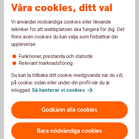
Våra cookies, ditt val
kollektivavtalad tjänstepension.
Vi använder nödvändiga cookies eller liknande
tekniker för att webbplatsen ska fungera för dig. Det
Vad händer efter flytten av
finns även cookies du kan välja som förbättrar din
upplevelse:
tjänstepensionen till oss?
Funktioner, prestanda och statistik
När du flyttar din tjänstepension till oss, får du en
Relevant marknadsföring
färdig lösning med fonder. Fondlösningen är skapad
Du kan ta tillbaka ditt cookie-medgivande när du vill,
för att passa dig som inte vill vara aktiv i ditt
på cookie-sidan eller under din profil när du är
pensionssparande och anpassar risknivån efter din
inloggad.
Så hanterar vi
cookies
.
ålder – både inför och under pensionen. Ju närmare
pensionen du kommer, desto tryggare blir ditt
sparande.
Godkänn alla cookies
Bara nödvändiga cookies
Självklart kan du byta fonder om du vill. Det gör du
enkelt i appen, internetbanken eller portalen Mina