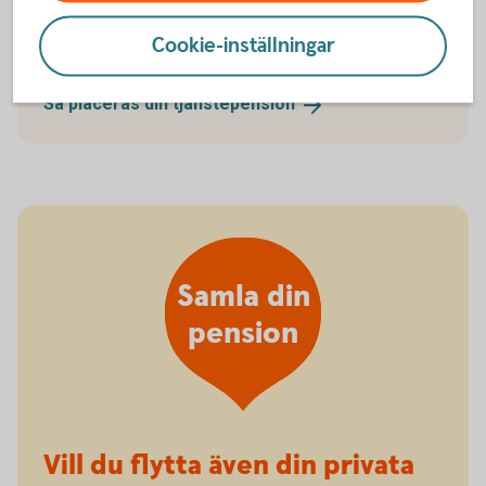
försäkringar. Läs mer om hur din pension placeras
Cookie-inställningar
hos oss.
Så placeras din
tjänstepension
Samla din
pension
Vill du flytta även din privata