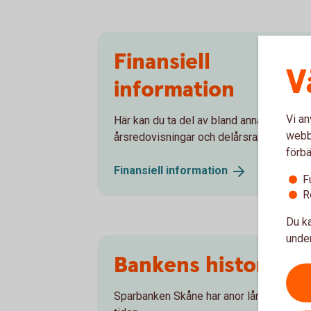
Finansiell
V
information
Vi an
Här kan du ta del av bland annat
webbp
årsredovisningar och delårsrapporter.
förbä
Finansiell
information
F
R
Du ka
under
Bankens historia
Sparbanken Skåne har anor långt tillbaka 