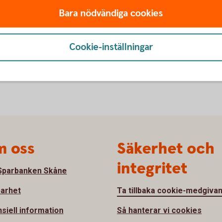
visselblåsning (whistleblowing).
Bara nödvändiga cookies
Visselblåsning
Cookie-inställningar
 oss
Säkerhet och
integritet
parbanken Skåne
barhet
Ta tillbaka cookie-medgiva
nsiell information
Så hanterar vi cookies