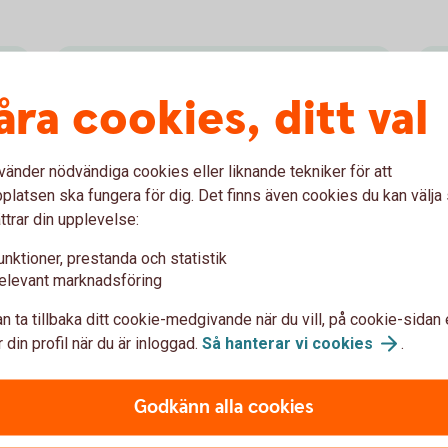
Organisation
åra cookies, ditt val
Läs mer om bankens organisation,
bankledning, VD och styrelse.
vänder nödvändiga cookies eller liknande tekniker för att
latsen ska fungera för dig. Det finns även cookies du kan välj
Organisation
ttrar din upplevelse:
unktioner, prestanda och statistik
elevant marknadsföring
n ta tillbaka ditt cookie-medgivande när du vill, på cookie-sidan 
 din profil när du är inloggad.
Så hanterar vi
cookies
.
Visselblåsning
Godkänn alla cookies
i
Sparbanken Skånes rutin för