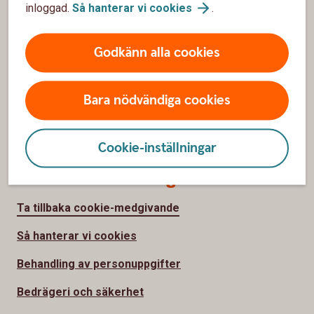
inloggad.
Så hanterar vi
cookies
.
Om Sparbanken Skåne
Hållbarhet
Godkänn alla cookies
Finansiell information
Press
Bara nödvändiga cookies
Jobba hos
oss
Cookie-inställningar
Säkerhet och integritet
Ta tillbaka cookie-medgivande
Så hanterar vi cookies
Behandling av personuppgifter
Bedrägeri och säkerhet