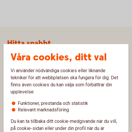
Sidfot
Hitta snabbt
Våra cookies, ditt val
Kundservice
Spärrhjälp
Vi använder nödvändiga cookies eller liknande
tekniker för att webbplatsen ska fungera för dig. Det
Hitta bankkontor
finns även cookies du kan välja som förbättrar din
Bli kund
upplevelse:
Priser, räntor och kurser
Funktioner, prestanda och statistik
Relevant marknadsföring
Du kan ta tillbaka ditt cookie-medgivande när du vill,
Om oss
på cookie-sidan eller under din profil när du är