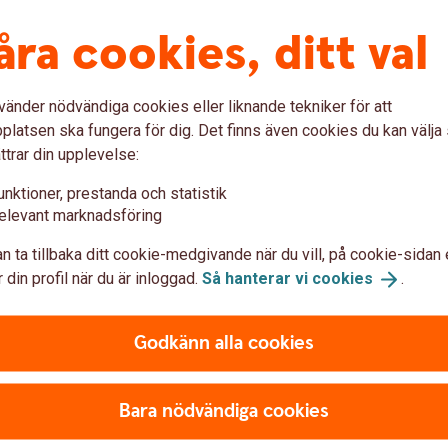
åra cookies, ditt val
vänder nödvändiga cookies eller liknande tekniker för att
latsen ska fungera för dig. Det finns även cookies du kan välj
ttrar din upplevelse:
unktioner, prestanda och statistik
elevant marknadsföring
n ta tillbaka ditt cookie-medgivande när du vill, på cookie-sidan 
 din profil när du är inloggad.
Så hanterar vi
cookies
.
Godkänn alla cookies
Arvsrätt och arvsklasser -
Vem ä
Bara nödvändiga cookies
vem ärver mig?
Vid döds