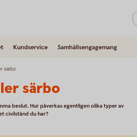
et
Kundservice
Samhällsengagemang
er särbo
ler särbo
ma beslut. Hur påverkas egentligen olika typer av
t civilstånd du har?