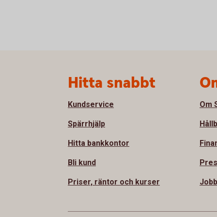
Sidfot
Hitta snabbt
Om
Kundservice
Om S
Spärrhjälp
Håll
Hitta bankkontor
Fina
Bli kund
Pre
Priser, räntor och kurser
Job