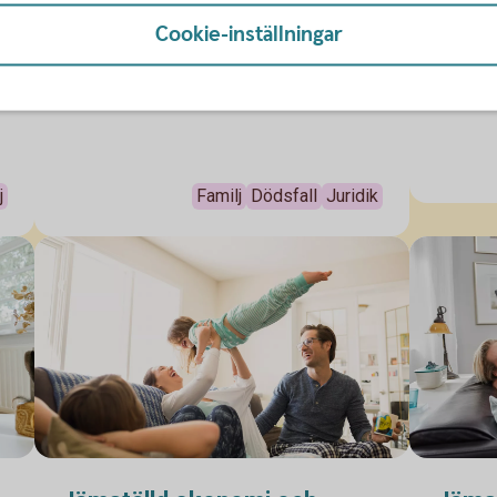
anhörig
Det finns flera faktorer som påverkar hur
Cookie-inställningar
eller å
ditt arv fördelas och många ställer sig
9 okt. 
pengarn
kanske frågan – vem ärver mig? Läs mer
9 okt. 2025
Anpassa
e
om arvsrätt, arvsklasser och se hur olika
vi guida
arvsordningar kan se ut när inget
n
testamente finns.
j
Familj
Dödsfall
Juridik
l