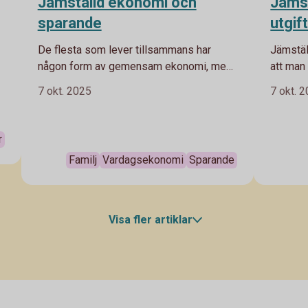
Jämställd ekonomi och
Jämst
sparande
utgif
De flesta som lever tillsammans har
Jämstäl
någon form av gemensam ekonomi, men
att man 
det inkluderar inte alltid sparandet.
båda at
7 okt. 2025
7 okt. 
Swedbanks ekonom inom finansiell
att ska
hälsa, Madelén Falkenhäll tipsar hur man
På så sä
spara i ett jämställt partnerskap.
en håll
r
Familj
Vardagsekonomi
Sparande
Visa fler artiklar