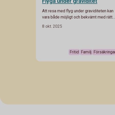
Flyga under graviditet
Att resa med flyg under graviditeten kan
vara både möjligt och bekvämt med rätt
förberedelser. Här tipsar vi på saker du
8 okt. 2025
behöver tänka på om du planerar en
flygresa som gravid.
Fritid
Familj
Försäkringa