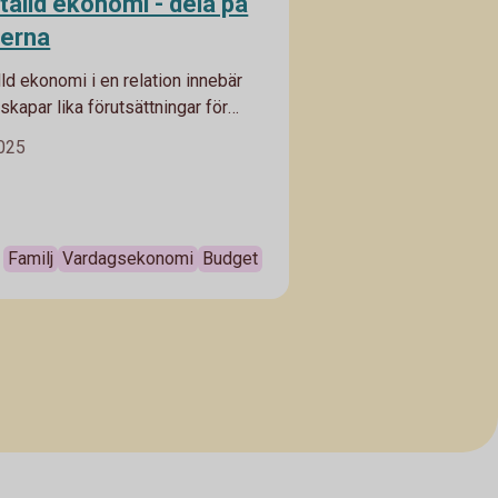
älld ekonomi - dela på
terna
ld ekonomi i en relation innebär
skapar lika förutsättningar för
t få pengar över, kunna spara och
2025
pa en trygg egen privatekonomi.
tt skapas möjlighet för båda till
bar ekonomi genom hela livet.
Familj
Vardagsekonomi
Budget