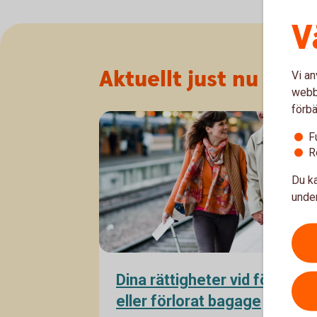
V
Aktuellt just nu
Vi an
webbp
förbä
F
R
Du ka
under
Dina rättigheter vid försenat
eller förlorat bagage