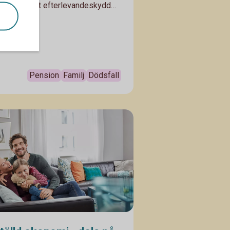
a om du valt efterlevandeskydd
terbetalningsskydd. Annars går
2025
a tillbaka till pensionssystemet.
 skyddet efter din livssituation –
r dig i vad du bör tänka på.
Pension
Familj
Dödsfall