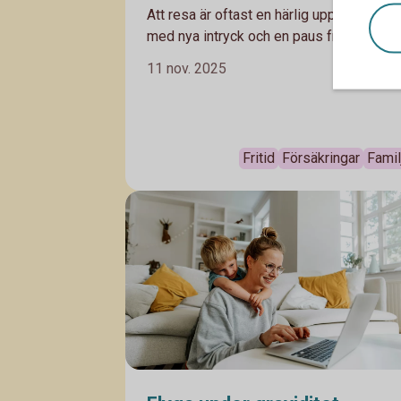
Att resa är oftast en härlig upplevelse,
med nya intryck och en paus från
vardagen. Men ibland kan man ha otur
11 nov. 2025
med försenade flyg och bagage som int
åker samma väg som man själv. I bästa
fall löser det sig snabbt – men ibland ka
det påverka hela resan. Då är det bra att
Fritid
Försäkringar
Famil
veta vilka rättigheter du har och vilken
sorts ersättning du kan få vid till exempe
förlorat bagage.