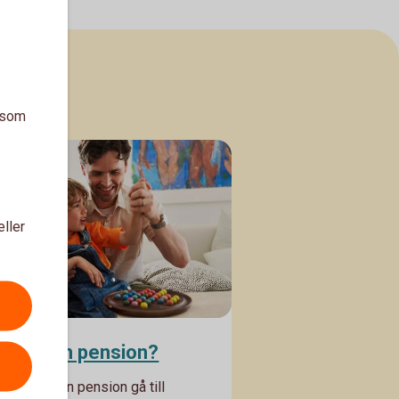
a som
eller
rver din pension?
fall kan din pension gå till