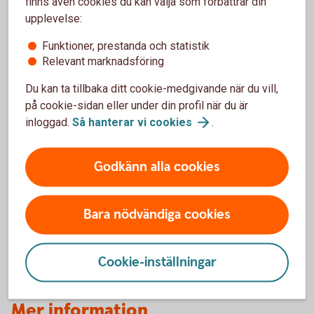
du välkommen in på närmaste bankkontor.
finns även cookies du kan välja som förbättrar din
upplevelse:
Din personliga kod kan du byta när som helst i
Funktioner, prestanda och statistik
internetbanken eller i självbetjäning:
Relevant marknadsföring
Ring Kundcenter Privat på 0771-12 20 00 eller Företag
Du kan ta tillbaka ditt cookie-medgivande när du vill,
på 0771-12 20 00.
Välj 1# för självbetjäning.
på cookie-sidan eller under din profil när du är
Välj därefter 92# och byt din kod enligt
inloggad.
Så hanterar vi
cookies
.
instruktionsrösten.
Godkänn alla cookies
Så skaffar du Mobilt BankID
Även Mobilt BankID skaffar du direkt i internetbanken.
Bara nödvändiga cookies
Läs mer om Mobilt
BankID
Cookie-inställningar
Mer information