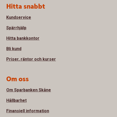
Sidfot
Hitta snabbt
Kundservice
Spärrhjälp
Hitta bankkontor
Bli kund
Priser, räntor och kurser
Om oss
Om Sparbanken Skåne
Hållbarhet
Finansiell information