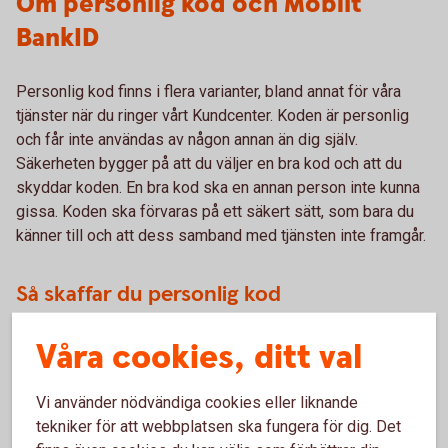
Om personlig kod och Mobilt
BankID
Personlig kod finns i flera varianter, bland annat för våra
tjänster när du ringer vårt Kundcenter. Koden är personlig
och får inte användas av någon annan än dig själv.
Säkerheten bygger på att du väljer en bra kod och att du
skyddar koden. En bra kod ska en annan person inte kunna
gissa. Koden ska förvaras på ett säkert sätt, som bara du
känner till och att dess samband med tjänsten inte framgår.
Så skaffar du personlig kod
Vid anslutningstillfället väljer du en femsiffrig kod som du
Våra cookies, ditt val
använder för att identifiera dig när du ringer Kundcenter.
Du ansluter dig direkt i internetbanken. Är du ny kund i
Vi använder nödvändiga cookies eller liknande
Sparbanken Skåne eller vill prata med oss personligen är
tekniker för att webbplatsen ska fungera för dig. Det