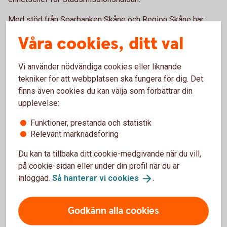
Med stöd från Sparbanken Skåne och Region Skåne har
Skåne Stadsmission fått de finansiella muskler som
Våra cookies, ditt val
behövts för att genomföra visionen om den mobila
vårdenheten. Under hösten 2025 har byggnation och
Vi använder nödvändiga cookies eller liknande
testkörning genomförts och den specialutrustade lastbilen
tekniker för att webbplatsen ska fungera för dig. Det
är snart redo att rulla ut i Skåne. Den är utrustad med
finns även cookies du kan välja som förbättrar din
solceller, rinnande vatten, smart förvaring, kylskåp, flexibel
upplevelse:
inredning och möjlighet att anpassa utrustningen –
exempelvis tandläkarstol eller sjukvårdsutrustning.
Funktioner, prestanda och statistik
Relevant marknadsföring
Sparbanken Skåne går in i satsningen med sparbanksidén
som ledstjärna, en tanke om att banken ska verka som en
Du kan ta tillbaka ditt cookie-medgivande när du vill,
god kraft i samhället. Banken har även tidigare haft
på cookie-sidan eller under din profil när du är
samarbeten med Skåne Stadsmission till exempel genom
inloggad.
Så hanterar vi
cookies
.
att stödja sommaraktiviteter för barn och unga och delat ut
julklappar till barnfamiljer i utsatthet.
Godkänn alla cookies
– Detta är ett viktigt initiativ som kommer att tillgängliggöra