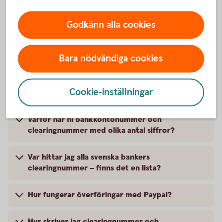
Vad är ett clearingnummer?
Godkänn alla cookies
Vilket är mitt clearingnummer?
När behöver jag ha ett clearingnummer för att
Bara nödvändiga cookies
kunna föra över pengar mellan konton?
Cookie-inställningar
Hur används clearingnummer?
Varför har ni bankkontonummer och
clearingnummer med olika antal siffror?
Var hittar jag alla svenska bankers
clearingnummer – finns det en lista?
Hur fungerar överföringar med Paypal?
Hur skriver jag clearingnummer och