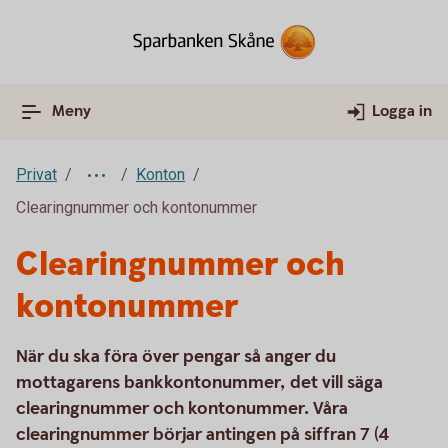
Meny
Logga in
Privat
Konton
Clearingnummer och kontonummer
Clearingnummer och
kontonummer
När du ska föra över pengar så anger du
mottagarens bankkontonummer, det vill säga
clearingnummer och kontonummer. Våra
clearingnummer börjar antingen på siffran 7 (4