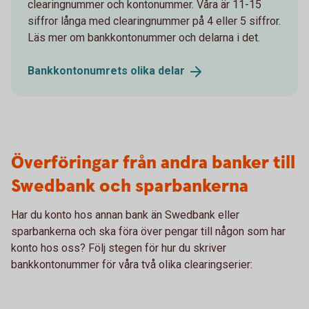
clearingnummer och kontonummer. Våra är 11-15
siffror långa med clearingnummer på 4 eller 5 siffror.
Läs mer om bankkontonummer och delarna i det.
Bankkontonumrets olika
delar
Överföringar från andra banker till
Swedbank och sparbankerna
Har du konto hos annan bank än Swedbank eller
sparbankerna och ska föra över pengar till någon som har
konto hos oss? Följ stegen för hur du skriver
bankkontonummer för våra två olika clearingserier: