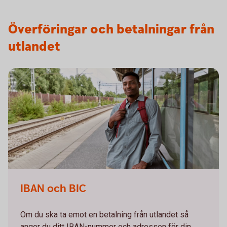
Överföringar och betalningar från
utlandet
IBAN och BIC
Om du ska ta emot en betalning från utlandet så
anger du ditt IBAN-nummer och adressen för din