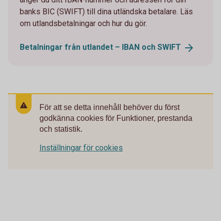
banks BIC (SWIFT) till dina utländska betalare. Läs
om utlandsbetalningar och hur du gör.
Betalningar från utlandet – IBAN och
SWIFT
För att se detta innehåll behöver du först
godkänna cookies för Funktioner, prestanda
och statistik.
Inställningar för cookies