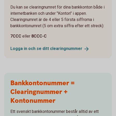
Du kan se clearingnumret för dina bankkonton både i
internetbanken och under "Konton" i appen.
Clearingnumret är de 4 eller 5 första siffrorna i
bankkontonumret (5 om extra siffra efter ett streck):
7CCC
eller
8CCC-C
Logga in och se ditt
clearingnummer
Bankkontonummer =
Clearingnummer +
Kontonummer
Ett svenskt bankkontonummer består alltid av ett