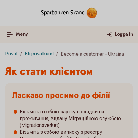
Meny
Logga in
Privat
Bli privatkund
Become a customer - Ukraina
Як стати клієнтом
Ласкаво просимо до філії
Візьміть з собою картку посвідки на
проживання, видану Міграційною службою
(Migrationsverket).
Візьміть з собою виписку з реєстру