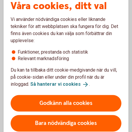
Våra cookies, ditt val
Hässleholm
Hörby
Höör
Vi använder nödvändiga cookies eller liknande
Kristianstad
Björkhem
tekniker för att webbplatsen ska fungera för dig. Det
Kristianstad
City
finns även cookies du kan välja som förbättrar din
Kristianstad
Näsby
upplevelse:
Kävlinge
Funktioner, prestanda och statistik
Lund Byggmästaregatan 4,
Ledningskontor
Relevant marknadsföring
Lund Kyrkogatan
9
Lund Ideon
Gateway
Du kan ta tillbaka ditt cookie-medgivande när du vill,
Löddeköpinge
på cookie-sidan eller under din profil när du är
Osby
inloggad.
Så hanterar vi
cookies
.
Simrishamn
Sjöbo
Godkänn alla cookies
Staffanstorp
Svalöv
Tomelilla
Bara nödvändiga cookies
Veberöd