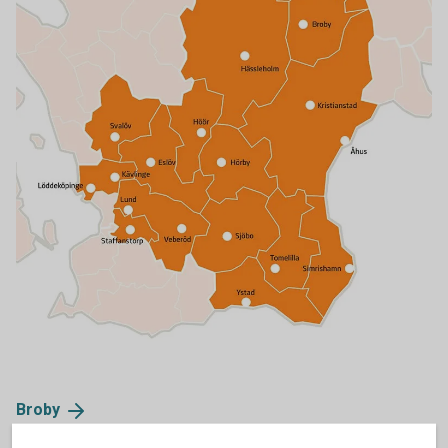
Broby
Eslöv