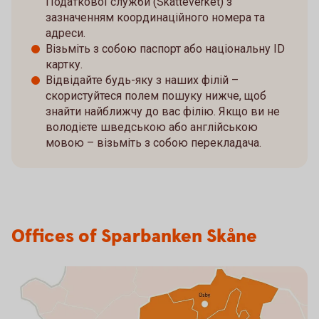
Податкової служби (Skatteverket) з
зазначенням координаційного номера та
адреси.
Візьміть з собою паспорт або національну ID
картку.
Відвідайте будь-яку з наших філій –
скористуйтеся полем пошуку нижче, щоб
знайти найближчу до вас філію. Якщо ви не
володієте шведською або англійською
мовою – візьміть з собою перекладача.
Offices of Sparbanken Skåne