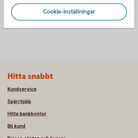
Ystad
Åhus
Cookie-inställningar
Sidfot
Hitta snabbt
Kundservice
Spärrhjälp
Hitta bankkontor
Bli kund