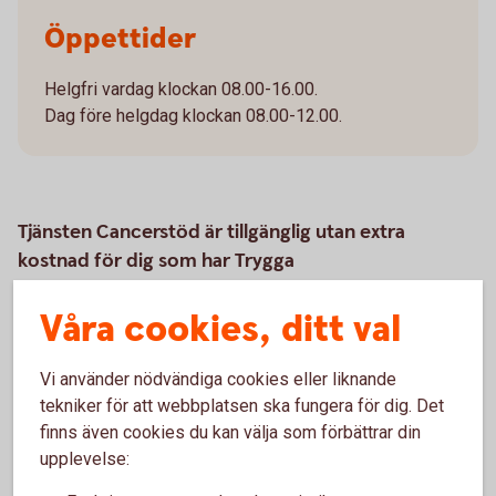
Öppettider
Helgfri vardag klockan 08.00-16.00.
Dag före helgdag klockan 08.00-12.00.
Tjänsten Cancerstöd är tillgänglig utan extra
kostnad för dig som har Trygga
sjukkapitalförsäkring.
Våra cookies, ditt val
Vi använder nödvändiga cookies eller liknande
Samarbete med Alivia Care
tekniker för att webbplatsen ska fungera för dig. Det
finns även cookies du kan välja som förbättrar din
Vi samarbetar med Alivia Care AB i cancerstödet. Om du har
upplevelse:
Trygga sjukkapitalförsäkring och skulle drabbas av cancer