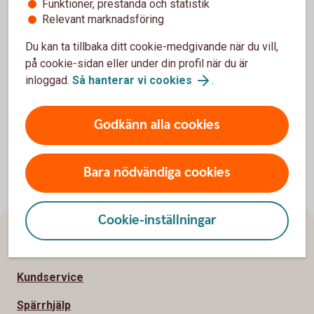
Funktioner, prestanda och statistik
tar du kontakt med Alivia.
Relevant marknadsföring
Alivia är en registrerad privat vårdgivare hos Inspektionen
Du kan ta tillbaka ditt cookie-medgivande när du vill,
för Vård och Omsorg (IVO) med spetskompetens inom
på cookie-sidan eller under din profil när du är
cancer.
inloggad.
Så hanterar vi cookies
.
Alivia Care AB (alivia.se)
Godkänn alla cookies
Bara nödvändiga cookies
Cookie-inställningar
Sidfot
Hitta snabbt
Kundservice
Spärrhjälp