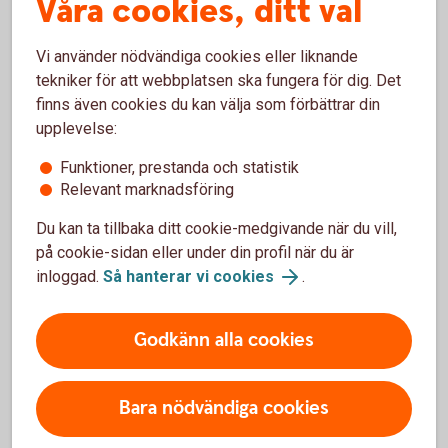
Våra cookies, ditt val
Boka tid med en jurist
(familjensjurist.se): Familjens Jurist
Vi använder nödvändiga cookies eller liknande
Vill du ha ekonomisk rådgivning, till
tekniker för att webbplatsen ska fungera för dig. Det
finns även cookies du kan välja som förbättrar din
exempel placering av arv?
upplevelse:
Kontakta din bank. Är du kund i Sparbanken Skåne är
Funktioner, prestanda och statistik
du alltid välkommen att ringa 0771-12 20 00.
Relevant marknadsföring
0771-12 20 00
Du kan ta tillbaka ditt cookie-medgivande när du vill,
på cookie-sidan eller under din profil när du är
inloggad.
Så hanterar vi cookies
.
Godkänn alla cookies
För att se detta innehåll behöver du först
godkänna cookies för Funktioner, prestanda
och statistik.
Bara nödvändiga cookies
Inställningar för cookies