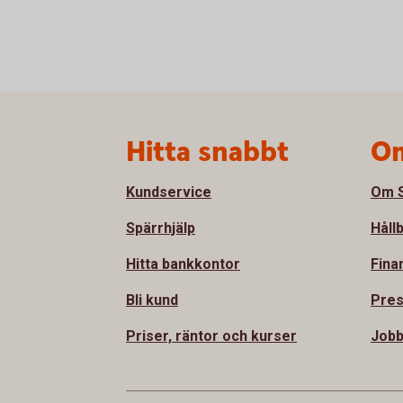
Sidfot
Hitta snabbt
Om
Kundservice
Om S
Spärrhjälp
Håll
Hitta bankkontor
Fina
Bli kund
Pre
Priser, räntor och kurser
Job