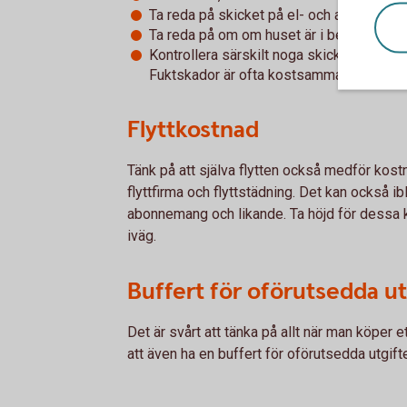
Ta reda på skicket på el- och avloppssy
Ta reda på om om huset är i behov av drä
Kontrollera särskilt noga skicket på käll
Fuktskador är ofta kostsamma och tar lång
Flyttkostnad
Tänk på att själva flytten också medför kostna
flyttfirma och flyttstädning. Det kan också ibl
abonnemang och likande. Ta höjd för dessa k
iväg.
Buffert för oförutsedda ut
Det är svårt att tänka på allt när man köper e
att även ha en buffert för oförutsedda utgift