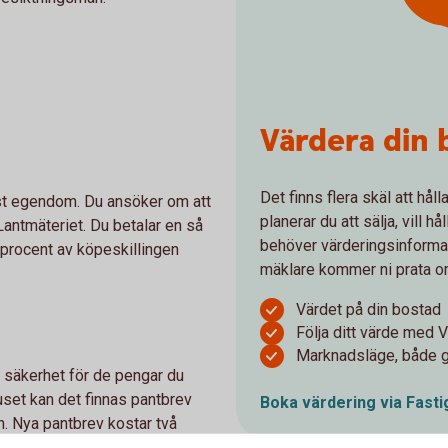
Värdera din 
Det finns flera skäl att hål
fast egendom. Du ansöker om att
planerar du att sälja, vill h
antmäteriet. Du betalar en så
behöver värderingsinformat
5 procent av köpeskillingen
mäklare kommer ni prata o
Värdet på din bostad
Följa ditt värde med
Marknadsläge, både ge
 säkerhet för de pengar du
uset kan det finnas pantbrev
Boka värdering via
Fasti
n. Nya pantbrev kostar två
 på 375 kronor. Det kan alltså