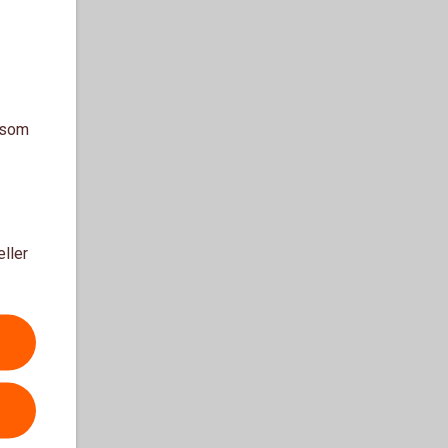
a som
eller