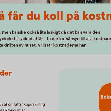
å får du koll på kos
 men kanske också lite läskigt då det kan vara den
nyckeln till lyckad affär - ta därför hänsyn till alla kostnad
a driften av huset. Vi listar kostnaderna här.
ader
Boka
set omfattar köpeskilling,
 besiktningsman.