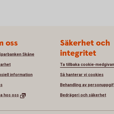
 oss
Säkerhet och
integritet
parbanken Skåne
barhet
Ta tillbaka cookie-medgiva
nsiell information
Så hanterar vi cookies
ss
Behandling av personuppgif
ba hos
oss
Bedrägeri och säkerhet