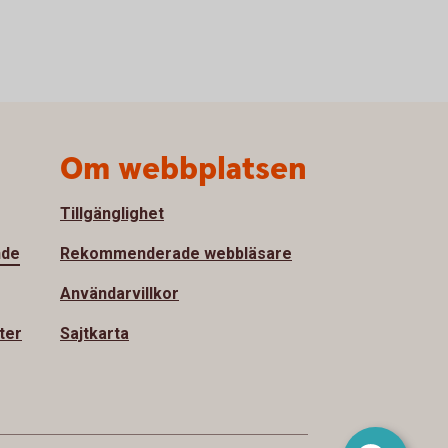
Om webbplatsen
Tillgänglighet
nde
Rekommenderade webbläsare
Användarvillkor
ter
Sajtkarta