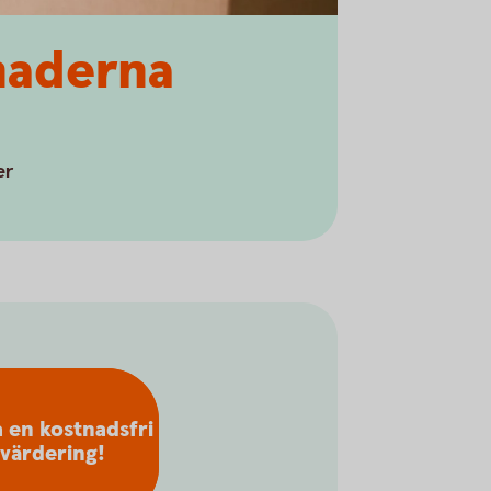
tnaderna
er
 en kostnadsfri
värdering!