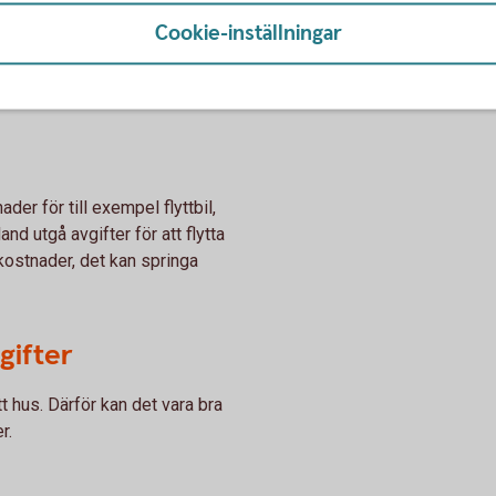
stem.
Cookie-inställningar
nering.
are, vind och våtutrymmen.
 tid att åtgärda.
der för till exempel flyttbil,
and utgå avgifter för att flytta
ostnader, det kan springa
gifter
tt hus. Därför kan det vara bra
er.