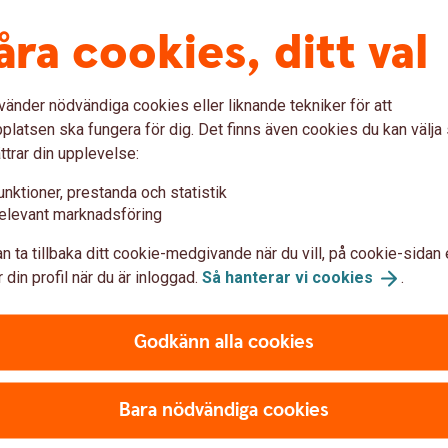
inns pantbrev på huset.
åra cookies, ditt val
vänder nödvändiga cookies eller liknande tekniker för att
latsen ska fungera för dig. Det finns även cookies du kan välj
nna bo i din bostad, till
ttrar din upplevelse:
ushållsel och kostnad för
t, villahemförsäkring och
unktioner, prestanda och statistik
llkommer ofta andra kostnader,
elevant marknadsföring
n ta tillbaka ditt cookie-medgivande när du vill, på cookie-sidan 
 din profil när du är inloggad.
Så hanterar vi
cookies
.
ga med att undersöka huset du
Godkänn alla cookies
e för att uppskatta
gärda eventuella fel och
Bara nödvändiga cookies
r det bytas ut i nära framtid?