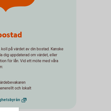
bostad
la koll på värdet av din bostad. Kanske
ålla dig uppdaterad om värdet, eller
ion för lån. Vid ett möte med våra
m:
 Värdebevakaren
nerellt och lokalt
ghetsbyrån