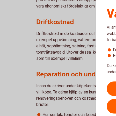
vara ekonomiskt fördelaktigt om det redan f
V
Driftkostnad
Vi an
webbp
Driftkostnad är de kostnader du har för att ku
förbä
exempel uppvärmning, vatten- och avlopp, h
elnät, sophämtning, sotning, fastighetsavgif
F
tomträttsavgäld. Utöver dessa kostnader ti
R
som till exempel villalarm.
Du ka
under
Reparation och underhåll
Innan du skriver under köpekontrakt var no
vill köpa. Ta gärna hjälp av en kunnig byggar
renoveringsbehoven och kostnaden för att åt
brister.
Hur ser tak, fönster och fasad ut? Behöve