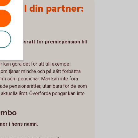
ra till din partner:
fta
ra pensionsrätt för premiepension till
 kan göra det för att till exempel
m tjänar mindre och på sätt förbättra
omi som pensionär. Man kan inte föra
änade pensionsrätter, utan bara för de som
 aktuella året. Överförda pengar kan inte
sambo
rtner i hens namn.