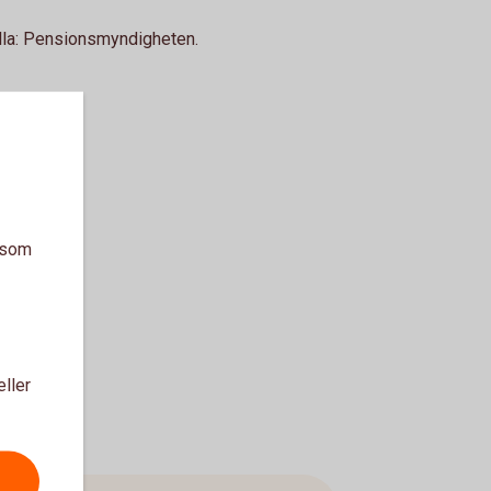
lla: Pensionsmyndigheten.
a som
eller