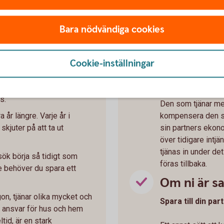
a pensionen:
Så kan du spa
Bara nödvändiga cookies
Om ni är gi
ba heltid, längre perioder av
Cookie-inställningar
Gifta kan överfö
 påverkar pensionen olika
varandra.
nsavtal du har. Kolla upp
s.
Den som tjänar mer
 år längre. Varje år i
kompensera den so
skjuter på att ta ut
sin partners ekon
över tidigare intj
tjänas in under det
rsök börja så tidigt som
föras tillbaka.
e behöver du spara ett
Om ni är 
n, tjänar olika mycket och
Spara till din pa
 ansvar för hus och hem
tid, är en stark