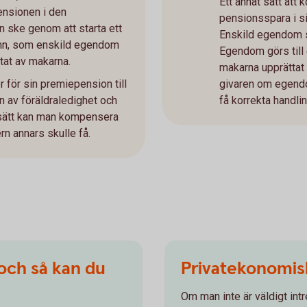
Ett annat sätt att 
ensionen i den
pensionsspara i s
ske genom att starta ett
Enskild egendom sk
mn, som enskild egendom
Egendom görs til
at av makarna.
makarna upprättat 
r för sin premiepension till
givaren om egendom
n av föräldraledighet och
få korrekta handli
 sätt kan man kompensera
rn annars skulle få.
 och så kan du
Privatekonomisk
Om man inte är väldigt int