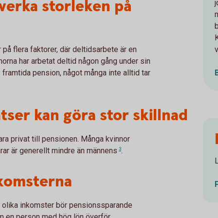
verka storleken på
på flera faktorer, där deltidsarbete är en
v
norna har arbetat deltid någon gång under sin
s framtida pension, något många inte alltid tar
ser kan göra stor skillnad
ara privat till pensionen. Många kvinnor
rar är generellt mindre än
männens
3
.
nkomsterna
 olika inkomster bör pensionssparande
 en person med hög lön överför