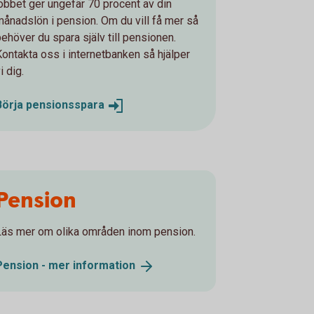
jobbet ger ungefär 70 procent av din
månadslön i pension. Om du vill få mer så
behöver du spara själv till pensionen.
Kontakta oss i internetbanken så hjälper
i dig.
Börja
pensionsspara
Pension
Läs mer om olika områden inom pension.
Pension - mer
information