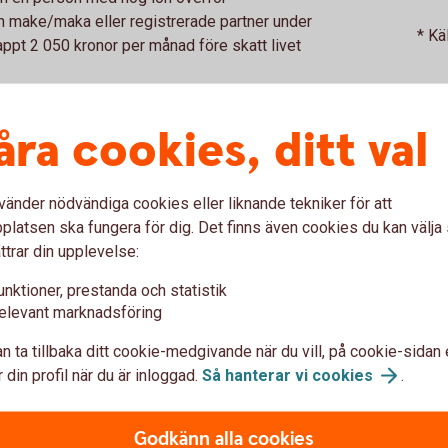
in make/maka eller registrerade partner under
* Kä
ppt 2 050 kronor per månad före skatt livet
åra cookies, ditt val
ppen 65-69 år uppgår kvinnors pension till
vänder nödvändiga cookies eller liknande tekniker för att
 Sifopanel på uppdrag av Swedbank.
latsen ska fungera för dig. Det finns även cookies du kan välj
25).
Tillbaka
ttrar din upplevelse:
ias Sifopanel på uppdrag av Swedbank
unktioner, prestanda och statistik
elevant marknadsföring
n ta tillbaka ditt cookie-medgivande när du vill, på cookie-sidan 
 din profil när du är inloggad.
Så hanterar vi
cookies
.
Godkänn alla cookies