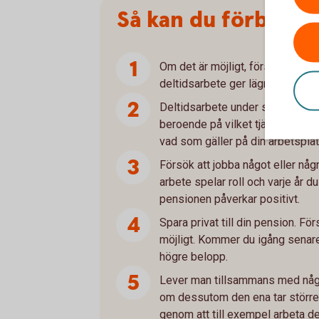
Så kan du förbättr
Om det är möjligt, försök att job
deltidsarbete ger lägre pension.
Deltidsarbete under småbarnsår
beroende på vilket tjänstepensio
vad som gäller på din arbetsplat
Försök att jobba något eller några
arbete spelar roll och varje år du 
pensionen påverkar positivt.
Spara privat till din pension. Fö
möjligt. Kommer du igång senar
högre belopp.
Lever man tillsammans med någo
om dessutom den ena tar större
genom att till exempel arbeta del