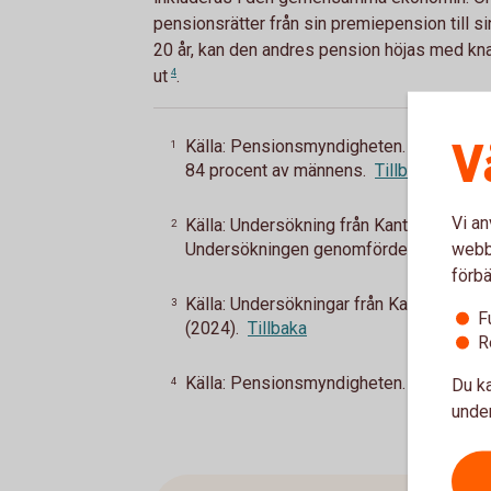
pensionsrätter från sin premiepension till s
20 år, kan den andres pension höjas med kna
ut
4
.
V
Källa: Pensionsmyndigheten. I åldersgru
1
84 procent av männens.
Tillbaka
Vi an
Källa: Undersökning från Kantar Medias
2
webbp
Undersökningen genomfördes i april (20
förbä
Källa: Undersökningar från Kantar Med
3
F
(2024).
Tillbaka
R
Källa: Pensionsmyndigheten.
Tillbaka
Du ka
4
under