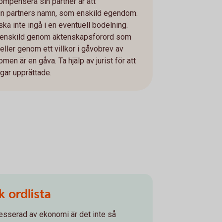
kompensera sin partner är att
in partners namn, som enskild egendom.
a inte ingå i en eventuell bodelning.
l enskild genom äktenskapsförord som
eller genom ett villkor i gåvobrev av
en är en gåva. Ta hjälp av jurist för att
ngar upprättade.
 ordlista
resserad av ekonomi är det inte så