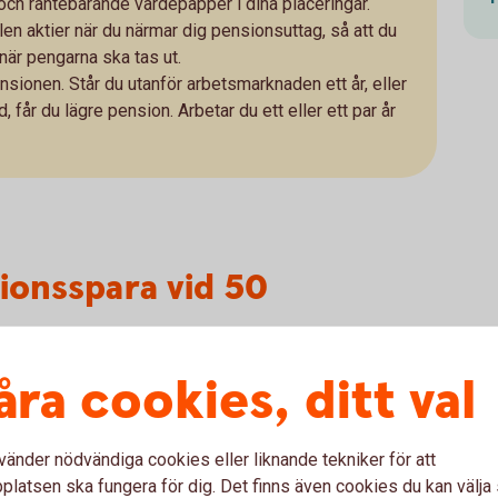
och räntebärande värdepapper i dina placeringar.
n aktier när du närmar dig pensionsuttag, så att du
 när pengarna ska tas ut.
pensionen. Står du utanför arbetsmarknaden ett år, eller
, får du lägre pension. Arbetar du ett eller ett par år
sionsspara vid 50
 gå in på
minpension.
se
för att se vad du
åra cookies, ditt val
ensionär. De flesta svenskar kan räkna med
 pensionär. Om det funkar för dig – bra! Om
. På
sparbankenskane.se/
pension
kan
ad du önskar leva på.
vänder nödvändiga cookies eller liknande tekniker för att
latsen ska fungera för dig. Det finns även cookies du kan välj