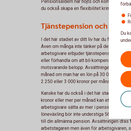
Pensionsåldern har höjts och kommer fortsä
förbä
du också skapa en flexibilitet kring hur och nä
F
R
Tjänstepension och lönevä
Du ka
I det här stadiet av ditt liv har du förhoppni
under
Även om många inte tänker på det är det den 
arbetsgivare erbjuder tjänstepension. Om inte
eller förhandla om att bli kompenserad på an
motsvarande belopp. Avsättningen till tjänst
månad om man har en lön på 30 000 kronor. 
2 250 eller 3 000 kronor per
månad
1
.
Kanske har du också i det här stadiet av din 
kronor eller mer per månad kan ett alternativ v
arbetsgivare sätta av mer i pension i utbyte 
löneväxling bör inte understiga 56 100 kron
till din allmänna pension. Avsättningen dras f
arbetstagaren men även för arbetsgivaren, som 