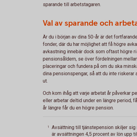
sparande till arbetstagaren.
Val av sparande och arbeta
Är du i början av dina 50-år är det fortfarande
fonder, där du har möjlighet att få högre avk
avkastning innebär dock som oftast högre ris
pensionsåldern, se över fördelningen mellan
placeringar och fundera på om du ska minska 
dina pensionspengar, så att du inte riskerar 
ut.
Och kom ihåg att varje arbetat år påverkar pe
eller arbetar deltid under en längre period, f
år längre får du en högre pension.
Avsättning till tjänstepension skiljer sig 
1
är avsättningen 4,5 procent av lön upp t