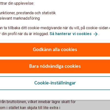
tta höjas successivt. Med ett sparande kan
ttrar din upplevelse:
r du vill gå i pension.
unktioner, prestanda och statistik
elevant marknadsföring
xling
n ta tillbaka ditt cookie-medgivande när du vill, på cookie-sidan 
ngsvis koll på det där med tjänstepension.
 din profil när du är inloggad.
Så hanterar vi
cookies
.
viktigaste löneförmånen. Se till att din
, försök få din arbetsgivare att göra det,
Godkänn alla cookies
nat sätt och sätt upp ett eget sparande på
epension är 1 350 eller 1 800 kronor per
Med en lön på 50 000 kronor är avsättningen
Bara nödvändiga cookies
karriär kommit upp i lön. Tjänar du runt 56 000
Cookie-inställningar
ara att löneväxla, det vill säga att låta din
mot mindre lön. Din bruttolön efter
or per månad, då går du miste om avsättning
rån bruttolönen, vilket innebär lägre skatt för
i stället kan skjuta till lite extra i