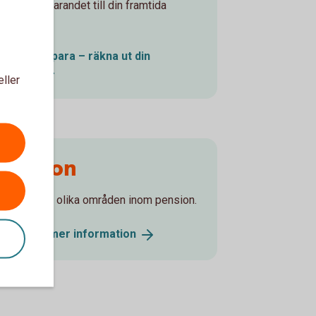
pensionssparandet till din framtida
pension!
Pensionsspara – räkna ut din
pension
eller
Pension
Läs mer om olika områden inom pension.
Pension - mer
information