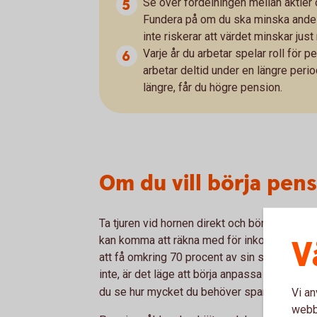
Se över fördelningen mellan aktier 
Fundera på om du ska minska andele
inte riskerar att värdet minskar just
Varje år du arbetar spelar roll för 
arbetar deltid under en längre period
längre, får du högre pension.
Om du vill börja pen
Ta tjuren vid hornen direkt och börja med att
V
kan komma att räkna med för inkomst som p
att få omkring 70 procent av sin slutlön som
inte, är det läge att börja anpassa sparandet
du se hur mycket du behöver spara utifrån v
Vi an
webbp