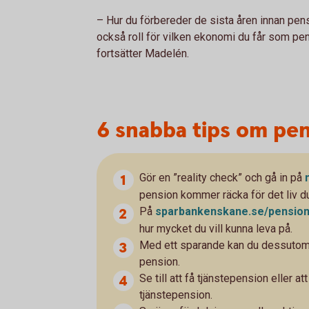
– Hur du förbereder de sista åren innan pens
också roll för vilken ekonomi du får som pens
fortsätter Madelén.
6 snabba tips om pe
Gör en ”reality check” och gå in på
pension kommer räcka för det liv du 
På
sparbankenskane.se/
pensio
hur mycket du vill kunna leva på.
Med ett sparande kan du dessutom öka
pension.
Se till att få tjänstepension eller 
tjänstepension.