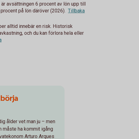
 är avsättningen 6 procent av lön upp till
procent på lön däröver (2026).
Tillbaka
r alltid innebär en risk. Historisk
avkastning, och du kan förlora hela eller
a
 börja
idig ålder vet man ju – men
en måste ha kommit igång
privatekonom Arturo Arques