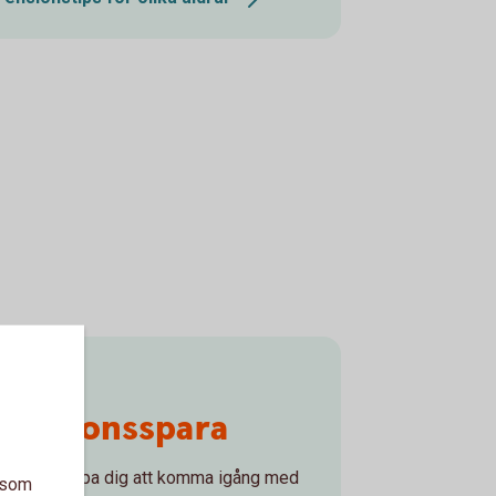
Börja
pensionsspara
Låt oss hjälpa dig att komma igång med
a som