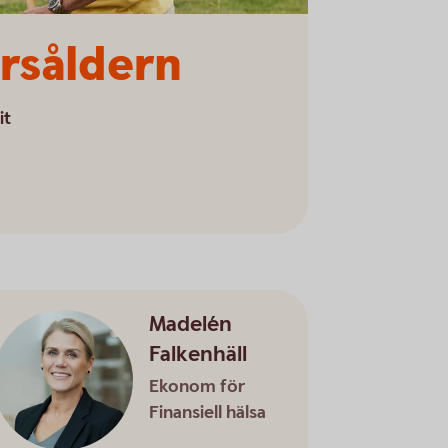
årsåldern
it
Madelén
Falkenhäll
Ekonom för
Finansiell hälsa