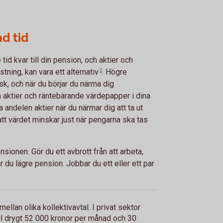
d tid
 tid kvar till din pension, och aktier och
astning, kan vara ett
alternativ
2
. Högre
k, och när du börjar du närma dig
 aktier och räntebärande värdepapper i dina
andelen aktier när du närmar dig att ta ut
att värdet minskar just när pengarna ska tas
nsionen. Gör du ett avbrott från att arbeta,
år du lägre pension. Jobbar du ett eller ett par
mellan olika kollektivavtal. I privat sektor
ill drygt 52 000 kronor per månad och 30