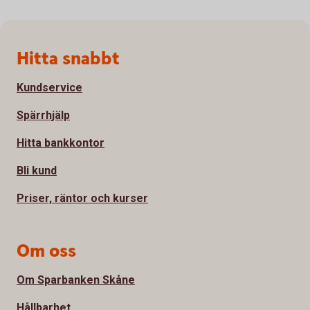
Sidfot
Hitta snabbt
Kundservice
Spärrhjälp
Hitta bankkontor
Bli kund
Priser, räntor och kurser
Om oss
Om Sparbanken Skåne
Hållbarhet