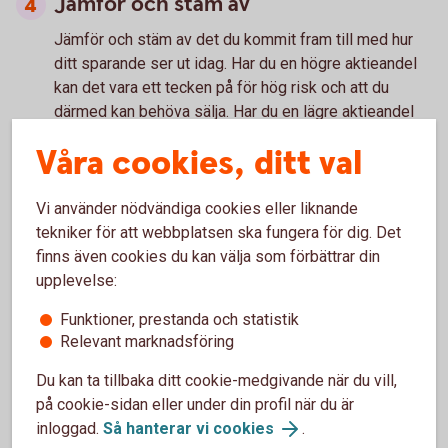
Jämför och stäm av
Jämför och stäm av
det du kommit fram till med hur
ditt sparande ser ut idag. Har du en högre aktieandel
kan det vara ett tecken på för hög risk och att du
därmed kan behöva sälja. Har du en lägre aktieandel
kan du lugnt sitta kvar i båten och eventuellt börja
Våra cookies, ditt val
fundera på om du inte ska börja köpa lite försiktigt.
Vi använder nödvändiga cookies eller liknande
tekniker för att webbplatsen ska fungera för dig. Det
Tänk på
finns även cookies du kan välja som förbättrar din
upplevelse:
Historisk avkastning är ingen garanti för framtida
Funktioner, prestanda och statistik
Relevant marknadsföring
avkastning. Pengar du investerar i finansiella instrument
kan både öka och minska i värde och det är inte säkert
Du kan ta tillbaka ditt cookie-medgivande när du vill,
att du får tillbaka det investerade kapitalet.
på cookie-sidan eller under din profil när du är
inloggad.
Så hanterar vi cookies
.