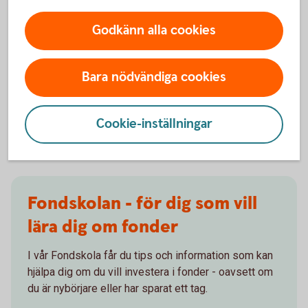
Godkänn alla cookies
Följ börsens utveckling
Följ utvecklingen på börsen i detalj på
Bara nödvändiga cookies
Swedbank.se/aktiellt
Aktiellt
Cookie-inställningar
Fondskolan - för dig som vill
lära dig om fonder
I vår Fondskola får du tips och information som kan
hjälpa dig om du vill investera i fonder - oavsett om
du är nybörjare eller har sparat ett tag.