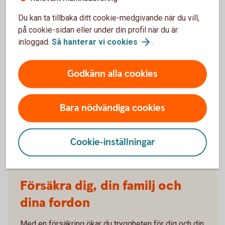
barnförsäkring görs en hälsodeklaration då
Du kan ta tillbaka ditt cookie-medgivande när du vill,
försäkringsbolaget tar hänsyn till ett medicinskt
på cookie-sidan eller under din profil när du är
underlag. Ju äldre barnet är desto större är det
inloggad.
Så hanterar vi
cookies
.
medicinska underlaget, vilket skulle kunna innebära en
större risk att försäkringen nekas.
Godkänn alla cookies
Ett barn omfattas av försäkring via skolan, men den
gäller oftast enbart olycksfall.
Sakförsäkring
Bara nödvändiga cookies
En skadeförsäkring för specifika saker i hemmet eller
för ett fordon.
Cookie-inställningar
Försäkra dig, din familj och
dina fordon
Med en försäkring ökar du tryggheten för dig och din