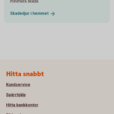
minimera skada.
Skadedjur i
hemmet
Sidfot
Hitta snabbt
Kundservice
Spärrhjälp
Hitta bankkontor