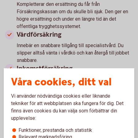
Kompletterar den ersättning du får från
Försäkringskassan om du skulle bli sjuk. Den ger en
högre ersättning och under en längre tid än det
offentliga trygghetssystemet.
Vårdförsäkring
Innebär en snabbare tillgång till specialistvård. Du
slipper alltså vänta i vårdkö och kan återgå till jobbet
snabbare.
Inkomstförsäkring
Våra cookies, ditt val
Har du en högre lön än taket för ersättningen i a-
kassan kan det vara klokt att ha en inkomstförsäkring
om du skulle bli arbetslös.
Vi använder nödvändiga cookies eller liknande
Barnförsäkring
tekniker för att webbplatsen ska fungera för dig. Det
finns även cookies du kan välja som förbättrar din
Kan ge ersättning vid sjukdom, olycksfall och dödsfall
upplevelse:
av barn. Det kan vara klokt att skaffa en barnförsäkring
så tidigt som möjligt och att behålla den så länge som
Funktioner, prestanda och statistik
möjligt (ofta upp till 25 år). Vid tecknande av
Relevant marknadsföring