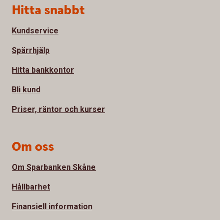
Sidfot
Hitta snabbt
Kundservice
Spärrhjälp
Hitta bankkontor
Bli kund
Priser, räntor och kurser
Om oss
Om Sparbanken Skåne
Hållbarhet
Finansiell information