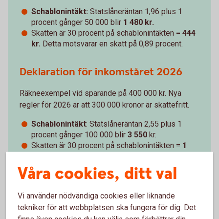
Schablonintäkt:
Statslåneräntan 1,96 plus 1
procent gånger 50 000 blir
1 480 kr.
Skatten är 30 procent på schablonintäkten =
444
kr.
Detta motsvarar en skatt på 0,89 procent.
Deklaration för inkomståret 2026
Räkneexempel vid sparande på 400 000 kr. Nya
regler för 2026 är att 300 000 kronor är skattefritt.
Schablonintäkt
: Statslåneräntan 2,55 plus 1
procent gånger 100 000 blir
3 550
kr.
Skatten är 30 procent på schablonintäkten =
1
065
kr
. Detta motsvarar en skatt på 1,065
procent.
Våra cookies, ditt val
Vi använder nödvändiga cookies eller liknande
tekniker för att webbplatsen ska fungera för dig. Det
finns även cookies du kan välja som förbättrar din