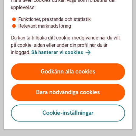
upplevelse:
Funktioner, prestanda och statistik
Kvittning av förluster och utgifter
Relevant marknadsföring
i kapital – möjligt eller inte?
Du kan ta tillbaka ditt cookie-medgivande när du vill,
på cookie-sidan eller under din profil när du är
Kapitalförsäkring – NEJ
inloggad.
Så hanterar vi
cookies
.
För kapitalförsäkringar är schablonskatten en definitiv
källskatt utan koppling till andra inkomster och utgifter. Det
Godkänn alla cookies
betyder att den schablonmässiga avkastningen inte kan
kvittas mot förluster och utgifter i kapital.
Bara nödvändiga cookies
Investeringssparkonto (ISK) – JA
Cookie-inställningar
Schablonintäkten på ett investeringssparkonto kan däremot
kvittas mot förluster och utgifter i kapital.