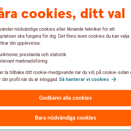
ingsmöte hos Sparbanken Skåne senast den 16
åra cookies, ditt val
ing. Oavsett om du redan är kund i Sparbanken
er och vårt närområde och som förstår vikten av
vänder nödvändiga cookies eller liknande tekniker för att
er vi dig som stöttar KSLS möjligheten att stötta
latsen ska fungera för dig. Det finns även cookies du kan välj
ttrar din upplevelse:
unktioner, prestanda och statistik
elevant marknadsföring
n ta tillbaka ditt cookie-medgivande när du vill, på cookie-sidan 
 din profil när du är inloggad.
Så hanterar vi
cookies
.
u först godkänna cookies för Funktioner, prestanda och statistik.
Godkänn alla cookies
Bara nödvändiga cookies