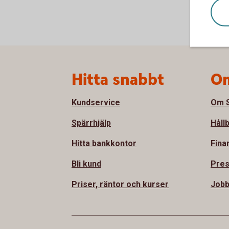
Sidfot
Hitta snabbt
Om
Kundservice
Om S
Spärrhjälp
Håll
Hitta bankkontor
Fina
Bli kund
Pre
Priser, räntor och kurser
Job