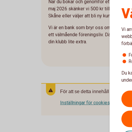
När du bokar och genomför ett rådgivn
V
maj 2026 skänker vi 500 kr till din fören
Skåne eller väljer att bli ny kund.
Vi är en bank som bryr oss om våra kund
Vi an
ett välmående föreningsliv. Därför erbjud
webbp
din klubb lite extra.
förbä
F
R
Du ka
under
För att se detta innehåll behöver d
Inställningar för cookies