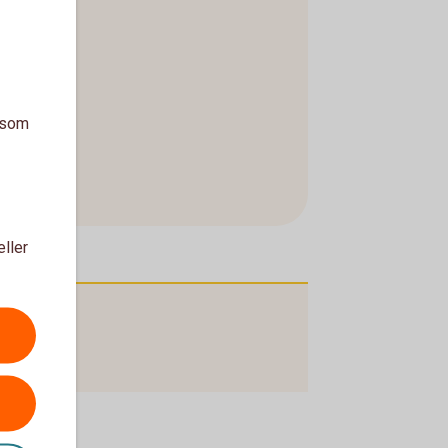
a som
eller