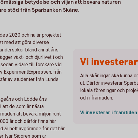
mässiga betydelse och viljan att bevara naturen
 vare stöd från Sparbanken Skåne.
des 2020 och nu är projektet
tet med att göra diverse
 undersöker bland annat åns
ägger växt- och djurlivet i och
Vi investerar
sedan vidare till forskare vid
 av ExperimentExpressen, från
Alla skåningar ska kunna dr
tår av studenter från Lunds
ut. Därför investerar Sparb
lokala föreningar och proje
och i framtiden.
lingeåns och Lödde åns
 att de som är nästa
Vi investerar i
framtiden
amtiden att bevara miljön runt
 000 år och därför finns här
d är helt avgörande för det här
er Ivar Sjögren som är