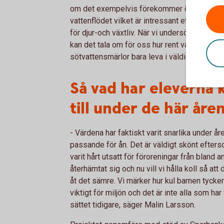
om det exempelvis förekommer övergödning.
vattenflödet vilket är intressant eftersom va
för djur-och växtliv. När vi undersöker med hå
kan det tala om för oss hur rent vattnet är, t
sötvattensmärlor bara leva i väldigt rent vat
Så vad har eleverna
till under de här åre
- Värdena har faktiskt varit snarlika under å
passande för ån. Det är väldigt skönt efters
varit hårt utsatt för föroreningar från bland a
återhämtat sig och nu vill vi hålla koll så att
åt det sämre. Vi märker hur kul barnen tycker 
viktigt för miljön och det är inte alla som har 
sättet tidigare, säger Malin Larsson.