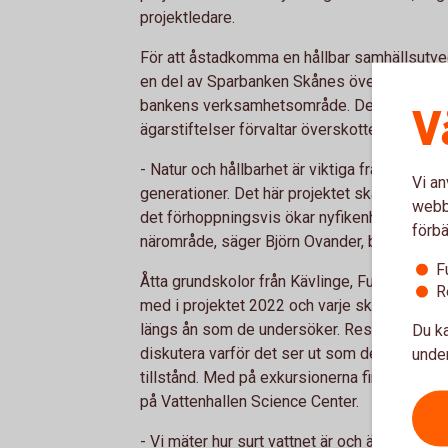
projektledare.
För att åstadkomma en hållbar samhällsutvec
en del av Sparbanken Skånes överskott till att
bankens verksamhetsområde. Detta görs g
V
ägarstiftelser förvaltar överskottet och seda
- Natur och hållbarhet är viktiga frågor, i s
Vi an
generationer. Det här projektet skapar verkl
webbp
det förhoppningsvis ökar nyfikenheten hos u
förbä
närområde, säger Björn Ovander, bankchef 
F
Åtta grundskolor från Kävlinge, Furulund, L
R
med i projektet 2022 och varje skola har en 
längs ån som de undersöker. Resultaten jämf
Du ka
diskutera varför det ser ut som det gör och 
under
tillstånd. Med på exkursionerna finns bland
på Vattenhallen Science Center.
- Vi mäter hur surt vattnet är och även dess n