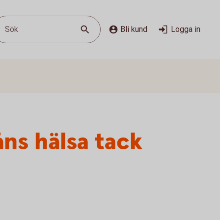
Sök
Bli kund
Logga in
ns hälsa tack