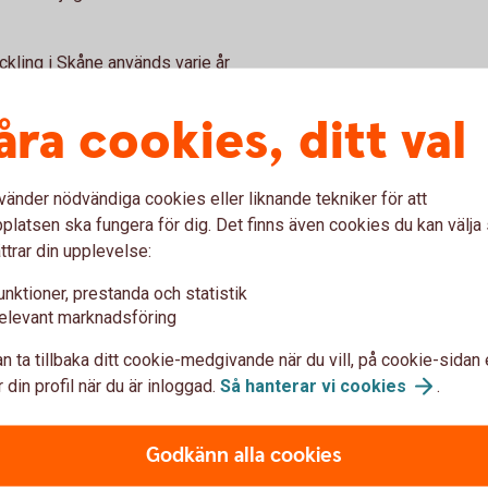
kling i Skåne används varje år
 stötta olika lokala projekt i
enom att bankens
åra cookies, ditt val
n beviljar stöd.
ynnerhet för kommande
vänder nödvändiga cookies eller liknande tekniker för att
igen ringar på vattnet eftersom
latsen ska fungera för dig. Det finns även cookies du kan välj
nga för naturen i deras
ttrar din upplevelse:
på Sparbanken Skåne.
unktioner, prestanda och statistik
öddeköpinge och Hofterup är
elevant marknadsföring
egen strategiskt utvald plats
örs över tid och eleverna får
n ta tillbaka ditt cookie-medgivande när du vill, på cookie-sidan 
vad det betyder för åns
 din profil när du är inloggad.
Så hanterar vi
cookies
.
 annat Malin Larsson, pedagog
Godkänn alla cookies
itrathalt. Det senare indikerar