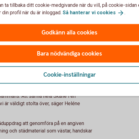
n ta tillbaka ditt cookie-medgivande när du vill, på cookie-sidan 
täller vi också upp med ett eget städlag från
 din profil när du är inloggad.
Så hanterar vi
cookies
.
å Sparbanken Skåne.
tt regionprojekt, initierat av Städa Sverige
Godkänn alla cookies
steg för steg omfatta samtliga 33 kommuner i
tig ökning jämfört med fjolåret.
Bara nödvändiga cookies
r än skräpfria omgivningar. Det är en
rna mer om hållbarhet och dessutom ger ett
eningarna som deltar finns Kristianstad
Cookie-inställningar
enteringsklubb.
med nöje. Genom Städa Skåne får vi både en
lsammans. Att samla hela Skåne i en
i är väldigt stolta över, säger Heléne
städuppdrag att genomföra på en angiven
ldning och städmaterial som västar, handskar