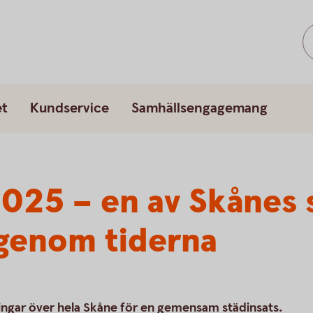
et
Kundservice
Samhällsengagemang
025 – en av Skånes s
 genom tiderna
ingar över hela Skåne för en gemensam städinsats.