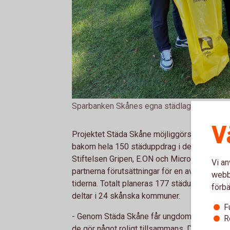
Sparbanken Skånes egna städlag som också hj
V
Projektet Städa Skåne möjliggörs av Städa 
bakom hela 150 städuppdrag i de 15 kommune
Stiftelsen Gripen, E.ON och Microsoft till s
Vi an
partnerna förutsättningar för en av de störs
webbp
tiderna. Totalt planeras 177 städuppdrag dä
förbä
deltar i 24 skånska kommuner.
F
- Genom Städa Skåne får ungdomar möjlighet
R
de gör något roligt tillsammans. Det är pr