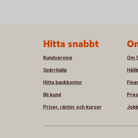
Sidfot
Hitta snabbt
Om
Kundservice
Om S
Spärrhjälp
Håll
Hitta bankkontor
Fina
Bli kund
Pre
Priser, räntor och kurser
Job