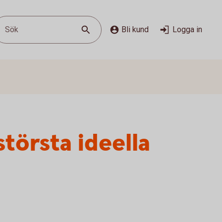
Sök
Bli kund
Logga in
törsta ideella