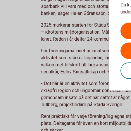
Du ka
sparbank vill vara med och stötta. Givetvis s
under
banken, säger Helen Göransson, bankchef p
2025 markerar starten för Städa Skåne som ny
– idrottens miljöorganisation. Målet är att 
länet. Redan i år deltar 24 kommuner, en kraf
För föreningarna innebär insatsen mycket me
aktivitet som stärker lagandan, lär ungdoma
välkommet tillskott till lagkassan. Bland för
scoutkår, Eslöv Simsällskap och Ystads Ori
- Det här är en aktivitet som förenar nytta 
skräpfri region och ungdomar som växer til
gemensam insats på det här sättet är något v
Tullberg, projektledare på Städa Sverige.
Rent praktiskt får varje förening/lag egna 
plats. Deltagarna får även en kort miljöutbi
och säckar.