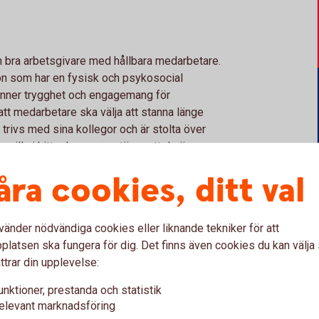
 en bra arbetsgivare med hållbara medarbetare.
on som har en fysisk och psykosocial
känner trygghet och engagemang för
tt medarbetare ska välja att stanna länge
 trivs med sina kollegor och är stolta över
 vill vi hitta dem som, utöver att de är
 känsla för sparbanksidén och en önskan att
åra cookies, ditt val
kade, och därför genomgick vi en process
m en utmärkt arbetsplats via
vänder nödvändiga cookies eller liknande tekniker för att
ellt forsknings-, konsult- och
latsen ska fungera för dig. Det finns även cookies du kan välj
r att utvärdera och utveckla sin
ttrar din upplevelse:
unktioner, prestanda och statistik
elevant marknadsföring
Europas bästa arbetsplatser görs det utifrån