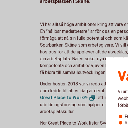
arbetsplatsen i Skåne.
Vi har alltså höga ambitioner kring att vara
En ”hållbar medarbetare” är för oss en pers
förmåga att nå sin fulla potential och som 
Sparbanken Skåne som arbetsgivare. Vi vill a
hos oss för att de upplever att de utvecklas,
sin arbetsplats. När vi söker nya medarbetare
kompetenta och ambitiösa, även har en stark
V
få bidra till samhällsutvecklingen i Skåne.
Under hösten 2018 var vi redo att bli grans
som ledde till att vi idag är certifierade so
Vi an
Great Place to
Work®
, ett internation
webbp
utbildningsföretag som hjälper organisatione
förbä
arbetsplatskultur.
F
R
När Great Place to Work listar Sveriges och 