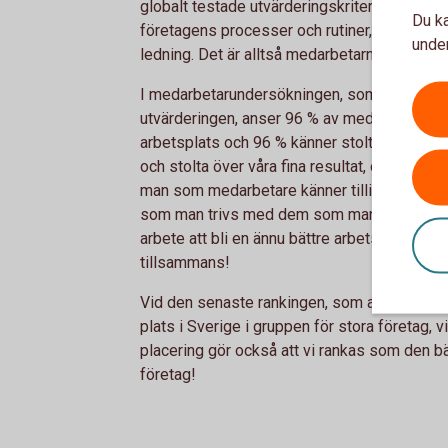
globalt testade utvärderingskriterier. Rank
Du ka
företagens processer och rutiner, men ocks
under
ledning. Det är alltså medarbetarna själva s
I medarbetarundersökningen, som utgör en 
utvärderingen, anser 96 % av medarbetarna 
arbetsplats och 96 % känner stolthet över hur 
och stolta över våra fina resultat, och över at
man som medarbetare känner tillit för banke
som man trivs med dem som man arbetar til
arbete att bli en ännu bättre arbetsplats och
tillsammans!
Vid den senaste rankingen, som avgjordes i a
plats i Sverige i gruppen för stora företag, v
placering gör också att vi rankas som den b
företag!