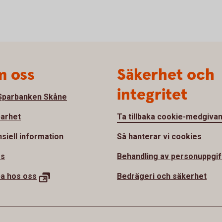
 oss
Säkerhet och
integritet
parbanken Skåne
barhet
Ta tillbaka cookie-medgiva
nsiell information
Så hanterar vi cookies
ss
Behandling av personuppgif
ba hos
oss
Bedrägeri och säkerhet