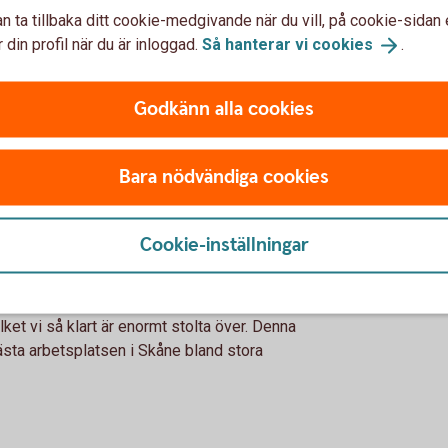
ningen bygger dels på externa bedömningar av
n ta tillbaka ditt cookie-medgivande när du vill, på cookie-sidan 
å på undersökningar bland medarbetare och
 din profil när du är inloggad.
Så hanterar vi
cookies
.
om utvärderat sin arbetsgivare.
stor del av bedömningsunderlaget för
Godkänn alla cookies
att Sparbanken Skåne är en mycket bra
vi bidrar till samhället. Vi är enormt glada
t vi på kort tid har skapat en arbetsplats där
Bara nödvändiga cookies
n och stolthet över det man gör samtidigt
lsammans med. Det är ett ständigt pågående
 det är ett arbete som vi som arbetar här gör
Cookie-inställningar
pril 2026, placerade vi oss på en fjärde
ilket vi så klart är enormt stolta över. Denna
ästa arbetsplatsen i Skåne bland stora