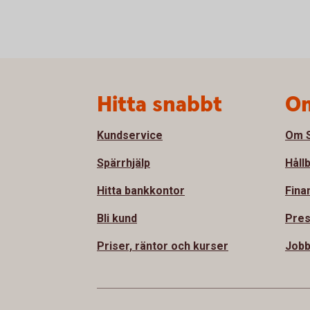
Sidfot
Hitta snabbt
Om
Kundservice
Om S
Spärrhjälp
Håll
Hitta bankkontor
Fina
Bli kund
Pre
Priser, räntor och kurser
Job