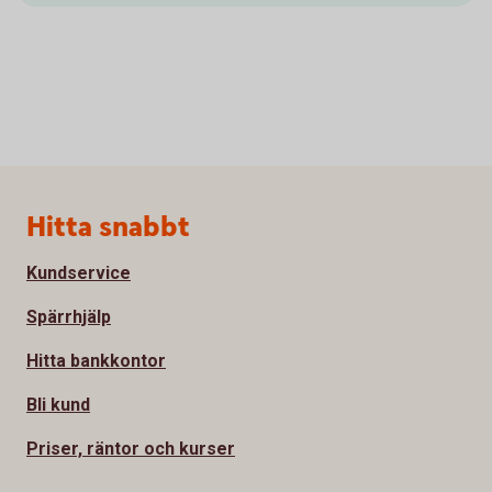
Sidfot
Hitta snabbt
Kundservice
Spärrhjälp
Hitta bankkontor
Bli kund
Priser, räntor och kurser