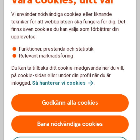
Våra cookies, ditt val
Telefonnummer
Vi använder nödvändiga cookies eller liknande
tekniker för att webbplatsen ska fungera för dig. Det
0771-12 20 00
finns även cookies du kan välja som förbättrar din
upplevelse:
Clearingnummer
Funktioner, prestanda och statistik
8313-9
Relevant marknadsföring
Du kan ta tillbaka ditt cookie-medgivande när du vill,
Bankgironummer
på cookie-sidan eller under din profil när du är
981-3130
inloggad.
Så hanterar vi
cookies
.
e-post
Godkänn alla cookies
info@sparbankenskane.se
Bara nödvändiga cookies