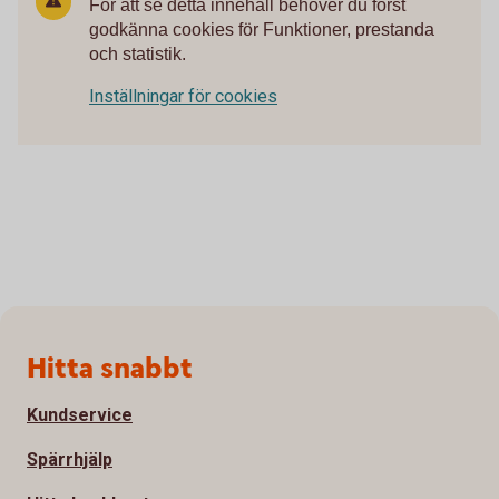
För att se detta innehåll behöver du först
godkänna cookies för Funktioner, prestanda
och statistik.
Inställningar för cookies
Sidfot
Hitta snabbt
Kundservice
Spärrhjälp