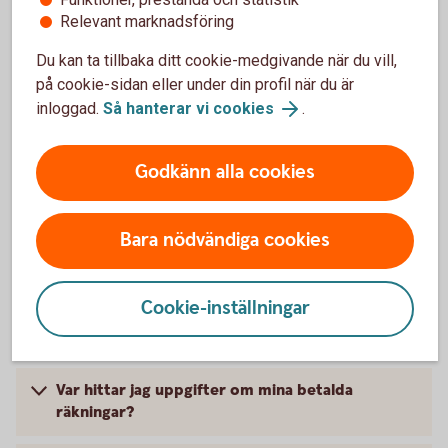
Hur betalar jag räkningar i internetbanken?
Relevant marknadsföring
Du kan ta tillbaka ditt cookie-medgivande när du vill,
på cookie-sidan eller under din profil när du är
inloggad.
Så hanterar vi cookies
.
Frågor och svar
Godkänn alla cookies
Varför blev min betalning avvisad trots att jag
hade pengar på kontot på förfallodagen?
Bara nödvändiga cookies
Vad gör jag om jag får en avvisad betalning?
Cookie-inställningar
När får mottagaren min
bankgiro-/plusgirobetalning?
Var hittar jag uppgifter om mina betalda
räkningar?