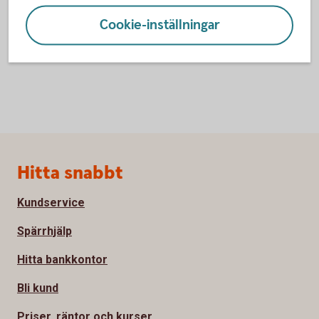
Cookie-inställningar
Sidfot
Hitta snabbt
Kundservice
Spärrhjälp
Hitta bankkontor
Bli kund
Priser, räntor och kurser