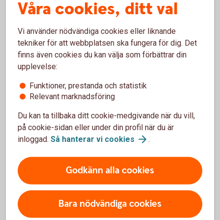
Våra cookies, ditt val
När debiteras mitt konto om jag väljer
Expressbetalning?
Vi använder nödvändiga cookies eller liknande
tekniker för att webbplatsen ska fungera för dig. Det
Hur ser jag att jag har betalat med
finns även cookies du kan välja som förbättrar din
Expressbetalning?
upplevelse:
Funktioner, prestanda och statistik
Vad är referensnummer?
Relevant marknadsföring
Vart vänder jag mig med frågor om
Du kan ta tillbaka ditt cookie-medgivande när du vill,
Expressbetalningen?
på cookie-sidan eller under din profil när du är
inloggad.
Så hanterar vi
cookies
.
Godkänn alla cookies
För att se detta innehåll behöver du först
godkänna cookies för Funktioner, prestanda
och statistik.
Bara nödvändiga cookies
Inställningar för cookies