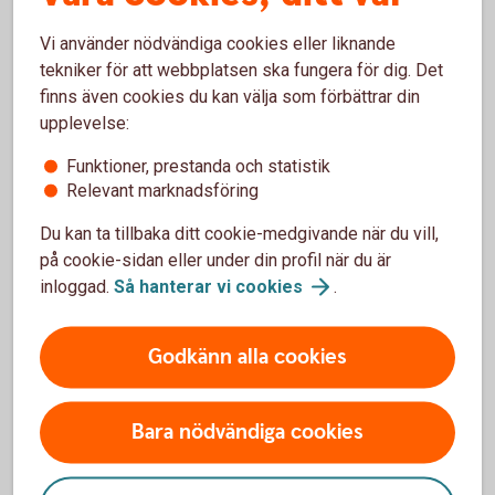
Räkna på
bolån
Vi använder nödvändiga cookies eller liknande
tekniker för att webbplatsen ska fungera för dig. Det
finns även cookies du kan välja som förbättrar din
upplevelse:
Funktioner, prestanda och statistik
Ansök om lånelöfte
Relevant marknadsföring
Ansök om
lånelöfte
Du kan ta tillbaka ditt cookie-medgivande när du vill,
på cookie-sidan eller under din profil när du är
inloggad.
Så hanterar vi
cookies
.
Godkänn alla cookies
Ansök om nytt bolån
Bara nödvändiga cookies
Ansök om
bolån