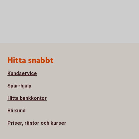
Sidfot
Hitta snabbt
Kundservice
Spärrhjälp
Hitta bankkontor
Bli kund
Priser, räntor och kurser