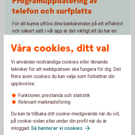
Programuppdatering av
telefon och surfplatta
För att kunna utföra dina bankärenden på ett effektivt
och säkert sätt i vår app är det viktigt att du har en
uppdaterad version av operativsystemet på din
Våra cookies, ditt val
mobil eller surfplatta.
Uppdatera operativsystem på mobila
Vi använder nödvändiga cookies eller liknande
enheter
tekniker för att webbplatsen ska fungera för dig. Det
finns även cookies du kan välja som förbättrar din
upplevelse:
Funktioner, prestanda och statistik
Relevant marknadsföring
Programuppdatering av
Du kan ta tillbaka ditt cookie-medgivande när du vill,
telefon och surfplatta
på cookie-sidan eller under din profil när du är
inloggad.
Så hanterar vi
cookies
.
För att appen ska fungera behöver du ha en