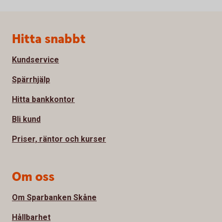
Sidfot
Hitta snabbt
Kundservice
Spärrhjälp
Hitta bankkontor
Bli kund
Priser, räntor och kurser
Om oss
Om Sparbanken Skåne
Hållbarhet