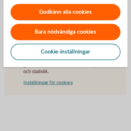
uppdaterad version av operativsystemet i din mobil
eller surfplatta.
Godkänn alla cookies
Uppdatera
operativsystem
Bara nödvändiga cookies
Cookie-inställningar
För att se detta innehåll behöver du först
godkänna cookies för Funktioner, prestanda
och statistik.
Inställningar för cookies