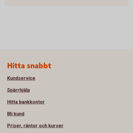
Sidfot
Hitta snabbt
Kundservice
Spärrhjälp
Hitta bankkontor
Bli kund
Priser, räntor och kurser