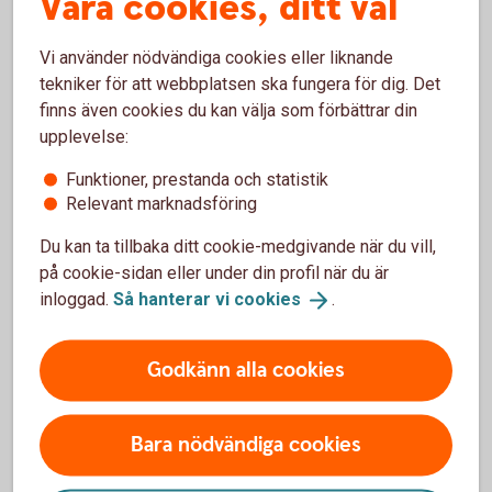
Våra cookies, ditt val
appen
Vi använder nödvändiga cookies eller liknande
Logga in i appen för privatpersoner och välj Du.
tekniker för att webbplatsen ska fungera för dig. Det
Under tjänster välj Abonnemangshjälpen och följ
finns även cookies du kan välja som förbättrar din
instruktionerna på skärmen.
upplevelse:
Funktioner, prestanda och statistik
Relevant marknadsföring
Frågor och svar om
Du kan ta tillbaka ditt cookie-medgivande när du vill,
på cookie-sidan eller under din profil när du är
Abonnemangshjälpen
inloggad.
Så hanterar vi
cookies
.
Vad är abonnemangshjälpen?
Godkänn alla cookies
Vad kostar det att använda
abonnemangshjälpen?
Bara nödvändiga cookies