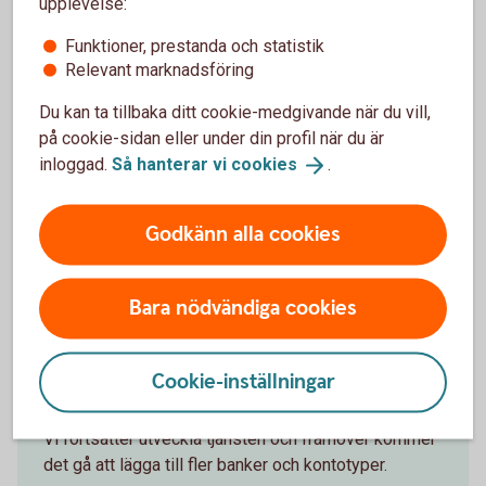
upplevelse:
legitimera dig hos den andra banken var sjätte
månad.
Funktioner, prestanda och statistik
Relevant marknadsföring
Du kan ta tillbaka ditt cookie-medgivande när du vill,
på cookie-sidan eller under din profil när du är
inloggad.
Så hanterar vi
cookies
.
Vilka banker kan du lägga till?
Godkänn alla cookies
I dagsläget går det att lägga till transaktionskonton
hos dessa banker:
Handelsbanken
Bara nödvändiga cookies
ICA Banken
Nordea
SEB
Cookie-inställningar
Skandiabanken
Vi fortsätter utveckla tjänsten och framöver kommer
det gå att lägga till fler banker och kontotyper.