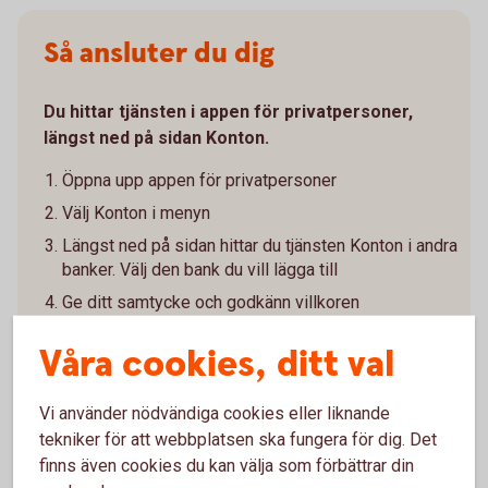
Så ansluter du dig
Du hittar tjänsten i appen för privatpersoner,
längst ned på sidan Konton.
Öppna upp appen för privatpersoner
Välj Konton i menyn
Längst ned på sidan hittar du tjänsten Konton i andra
banker. Välj den bank du vill lägga till
Ge ditt samtycke och godkänn villkoren
Legitimera dig hos den andra banken
Våra cookies, ditt val
Vänta medan vi hämtar dina konton och transaktioner
från den andra banken
Vi använder nödvändiga cookies eller liknande
Välj vilka konton du vill visa
tekniker för att webbplatsen ska fungera för dig. Det
finns även cookies du kan välja som förbättrar din
För att hålla informationen uppdaterad behöver du