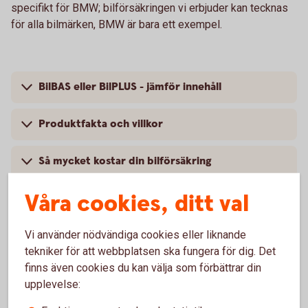
specifikt för BMW; bilförsäkringen vi erbjuder kan tecknas
för alla bilmärken, BMW är bara ett exempel.
BilBAS eller BilPLUS - jämför innehåll
Produktfakta och villkor
Så mycket kostar din bilförsäkring
Våra cookies, ditt val
Vi använder nödvändiga cookies eller liknande
Vanliga frågor om att försäkra
tekniker för att webbplatsen ska fungera för dig. Det
BMW
finns även cookies du kan välja som förbättrar din
upplevelse:
Trafik, hel och halv – vad är det för skillnad på