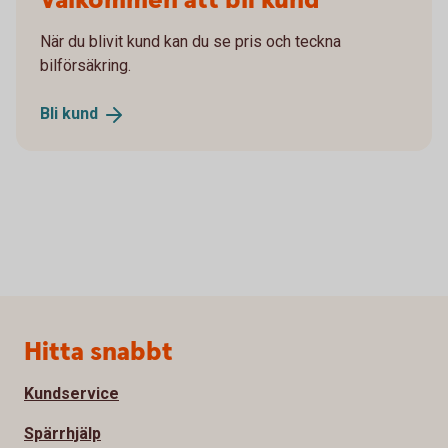
Välkommen att bli kund
När du blivit kund kan du se pris och teckna
bilförsäkring.
Bli
kund
Sidfot
Hitta snabbt
Kundservice
Spärrhjälp