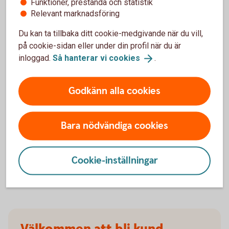
Funktioner, prestanda och statistik
försäkringarna?
Relevant marknadsföring
Du kan ta tillbaka ditt cookie-medgivande när du vill,
När slutar den tidigare ägarens försäkring att
på cookie-sidan eller under din profil när du är
gälla?
inloggad.
Så hanterar vi
cookies
.
Om man övningskör och olyckan är framme,
täcker bilförsäkringen då?
Godkänn alla cookies
Gäller bilförsäkringen utanför Sverige?
Bara nödvändiga cookies
Täcker försäkringen viltolyckor?
Cookie-inställningar
Vilka bilar har en vagnskadegaranti?