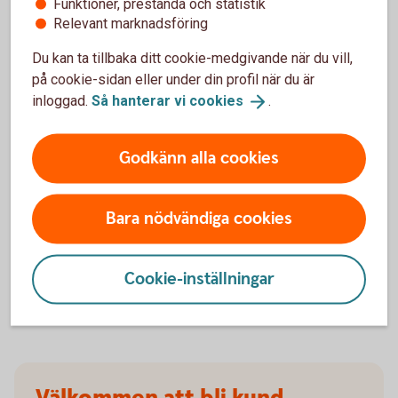
Funktioner, prestanda och statistik
försäkringarna?
Relevant marknadsföring
Du kan ta tillbaka ditt cookie-medgivande när du vill,
När slutar den tidigare ägarens försäkring att
på cookie-sidan eller under din profil när du är
gälla?
inloggad.
Så hanterar vi
cookies
.
Om man övningskör och olyckan är framme,
täcker bilförsäkringen då?
Godkänn alla cookies
Gäller bilförsäkringen utanför Sverige?
Bara nödvändiga cookies
Täcker försäkringen viltolyckor?
Cookie-inställningar
Vilka bilar har en vagnskadegaranti?