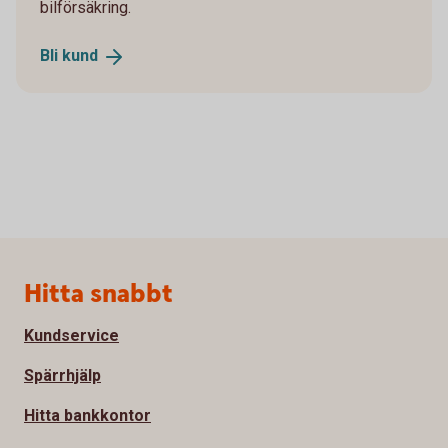
bilförsäkring.
Bli
kund
Sidfot
Hitta snabbt
Kundservice
Spärrhjälp
Hitta bankkontor