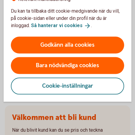
När slutar den tidigare ägarens försäkring att
gälla?
Du kan ta tillbaka ditt cookie-medgivande när du vill,
på cookie-sidan eller under din profil när du är
inloggad.
Så hanterar vi
cookies
.
Om man övningskör och olyckan är framme,
täcker bilförsäkringen då?
Godkänn alla cookies
Gäller bilförsäkringen utanför Sverige?
Bara nödvändiga cookies
Täcker försäkringen viltolyckor?
Vilka bilar har en vagnskadegaranti?
Cookie-inställningar
Välkommen att bli kund
När du blivit kund kan du se pris och teckna