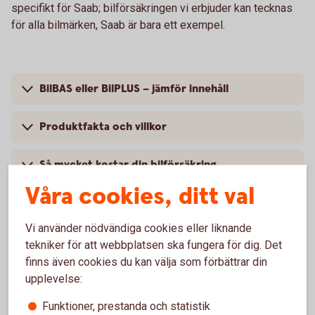
specifikt för Saab; bilförsäkringen vi erbjuder kan tecknas
för alla bilmärken, Saab är bara ett exempel.
BilBAS eller BilPLUS – jämför innehåll
Produktfakta och villkor
Så mycket kostar din bilförsäkring
Våra cookies, ditt val
Vi använder nödvändiga cookies eller liknande
Vanliga frågor om att försäkra Saab
tekniker för att webbplatsen ska fungera för dig. Det
finns även cookies du kan välja som förbättrar din
upplevelse:
Trafik, hel och halv – vad är det för skillnad på
försäkringarna?
Funktioner, prestanda och statistik