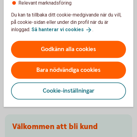
Relevant marknadsföring
När slutar den tidigare ägarens försäkring att
Du kan ta tillbaka ditt cookie-medgivande när du vill,
gälla?
på cookie-sidan eller under din profil när du är
inloggad.
Så hanterar vi
cookies
.
Om man övningskör och olyckan är framme,
täcker bilförsäkringen då?
Godkänn alla cookies
Gäller bilförsäkringen utanför Sverige?
Bara nödvändiga cookies
Täcker försäkringen viltolyckor?
Vilka bilar har en vagnskadegaranti?
Cookie-inställningar
Välkommen att bli kund