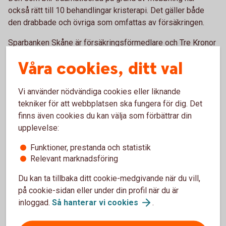
också rätt till 10 behandlingar kristerapi. Det gäller både
den drabbade och övriga som omfattas av försäkringen.
Sparbanken Skåne är försäkringsförmedlare och Tre Kronor
försäkringsgivare för hemförsäkringarna.
Våra cookies, ditt val
Vi använder nödvändiga cookies eller liknande
Kontakt
tekniker för att webbplatsen ska fungera för dig. Det
finns även cookies du kan välja som förbättrar din
Du är välkommen att ringa Tre Kronors support och anmäla
upplevelse:
skada om ditt barn har blivit utsatt för mobbning.
Telefontider måndag till fredag 08.00-17.00.
Funktioner, prestanda och statistik
Relevant marknadsföring
Ring Tre Kronors support på 0771- 23 33 33
Du kan ta tillbaka ditt cookie-medgivande när du vill,
på cookie-sidan eller under din profil när du är
inloggad.
Så hanterar vi
cookies
.
Läs mer om mobbingskyddet under punkt 1.9 i
hemförsäkringens försäkringsvillkor;