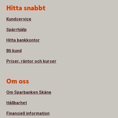
Sidfot
Hitta snabbt
Kundservice
Spärrhjälp
Hitta bankkontor
Bli kund
Priser, räntor och kurser
Om oss
Om Sparbanken Skåne
Hållbarhet
Finansiell information