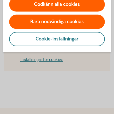
Godkänn alla cookies
Villkor Hemförsäkring (pdf)
Teckna
Hemförsäkring
Bara nödvändiga cookies
Cookie-inställningar
För att se detta innehåll behöver du först
godkänna cookies för Funktioner, prestanda
och statistik.
Inställningar för cookies