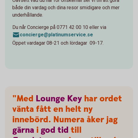
Oavsett vad du har för önskemål ser vi till att göra
både din vardag och dina resor smidigare och mer
underhållande.
Du når Concierge på 0771 42 00 10 eller via
concierge@platinumservice.se
Öppet vardagar 08-21 och lördagar 09-17.
"Med
Lounge
Key
har ordet
vänta fått en helt ny
innebörd. Numera åker jag
gärna
i
god
tid
till