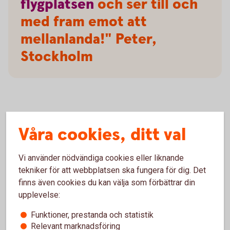
flygplatsen
och ser till och
med fram emot att
mellanlanda!" Peter,
Stockholm
Frågor och svar, samt villkor
Våra cookies, ditt val
Villkor
Vi använder nödvändiga cookies eller liknande
tekniker för att webbplatsen ska fungera för dig. Det
Försäkringar och tjänster
finns även cookies du kan välja som förbättrar din
upplevelse:
Mer information om Mastercard Platinum
Funktioner, prestanda och statistik
Relevant marknadsföring