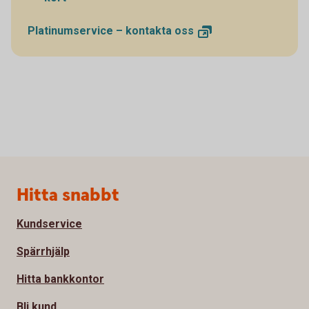
Platinumservice – kontakta
oss
Sidfot
Hitta snabbt
Kundservice
Spärrhjälp
Hitta bankkontor
Bli kund