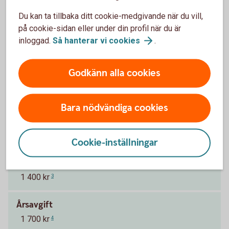
Du kan ta tillbaka ditt cookie-medgivande när du vill,
på cookie-sidan eller under din profil när du är
Pris för Betal- och kreditkort Mastercard
inloggad.
Så hanterar vi
cookies
.
Platinum
Godkänn alla cookies
Ränta
13,05 % (2025-10-01)
1
Bara nödvändiga cookies
Effektiv ränta
14,62 %
2
Cookie-inställningar
Årsavgift Nyckelkund
1 400 kr
3
Årsavgift
1 700 kr
4