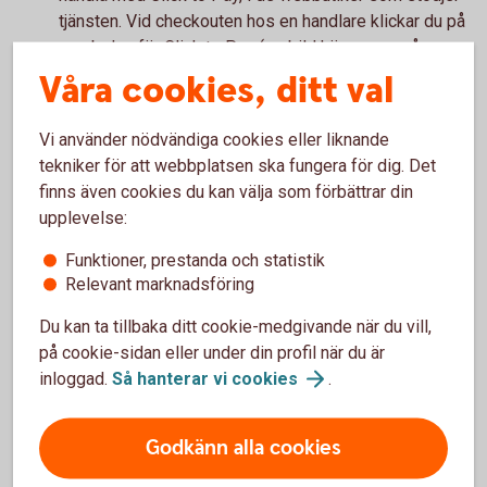
tjänsten. Vid checkouten hos en handlare klickar du på
symbolen för Click to Pay (se bild högre upp på
sidan). Du betalar smidigt med ett klick, eftersom
Våra cookies, ditt val
kortuppgifter och leveransadress redan är förifyllt.
Vi använder nödvändiga cookies eller liknande
Kom ihåg!
tekniker för att webbplatsen ska fungera för dig. Det
finns även cookies du kan välja som förbättrar din
Glöm inte att du behöver slå på kortet för internetköp
upplevelse:
för att kunna handla online. Du kan slå av och på för
Funktioner, prestanda och statistik
internetköp i appen, under Kortinställningar.
Relevant marknadsföring
Du kan ta tillbaka ditt cookie-medgivande när du vill,
på cookie-sidan eller under din profil när du är
Handla på nätet
inloggad.
Så hanterar vi
cookies
.
Läs mer om hur du handlar om kort på nätet.
Godkänn alla cookies
Handla på nätet med
kort