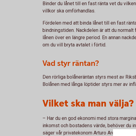
Binder du lånet till en fast ränta vet du vilke
villkor ska omförhandlas.
Fördelen med att binda lånet till en fast ränt
bindningstiden. Nackdelen är att du normalt 
lånen över en längre period. En annan nackdel
om du vill bryta avtalet i förtid.
Vad styr räntan?
Den rörliga bolåneräntan styrs mest av Riks
Bolånen med långa löptider styrs mer av infl
Vilket ska man välja?
– Har du en god ekonomi med stora marginaler
inkomst och bostadens värde, behöver du int
säger vår privatekonom Arturo Arques. Har 