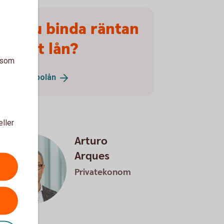
Vill du binda räntan
på ditt lån?
a som
Ändra ditt
bolån
eller
Arturo
Arques
Privatekonom