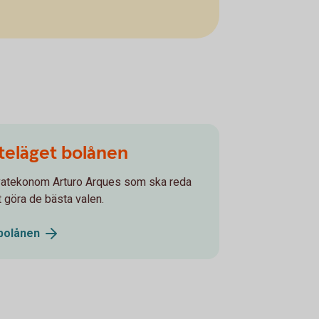
teläget bolånen
privatekonom Arturo Arques som ska reda
t göra de bästa valen.
bolånen