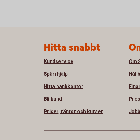
Sidfot
Hitta snabbt
Om
Kundservice
Om S
Spärrhjälp
Håll
Hitta bankkontor
Fina
Bli kund
Pre
Priser, räntor och kurser
Job