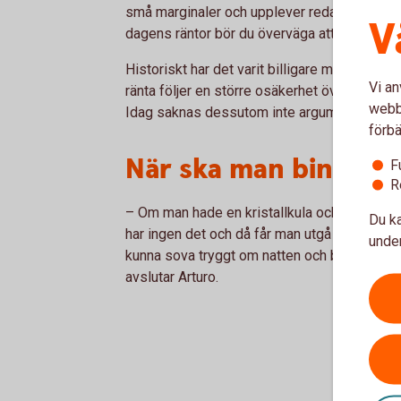
små marginaler och upplever redan idag a
V
dagens räntor bör du överväga att binda hela 
Historiskt har det varit billigare med rörlig r
Vi an
ränta följer en större osäkerhet över vilken
webbp
Idag saknas dessutom inte argument för att bi
förbä
När ska man binda l
F
R
– Om man hade en kristallkula och kunde se i
Du ka
har ingen det och då får man utgå från sina 
under
kunna sova tryggt om natten och behovet av
avslutar Arturo.