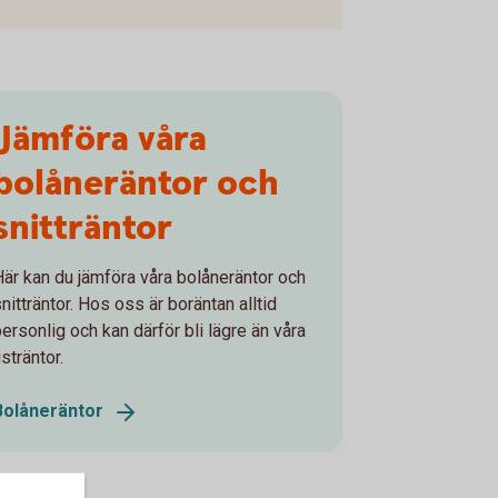
Jämföra våra
bolåneräntor och
snitträntor
Här kan du jämföra våra bolåneräntor och
nitträntor. Hos oss är boräntan alltid
personlig och kan därför bli lägre än våra
isträntor.
Bolåneräntor