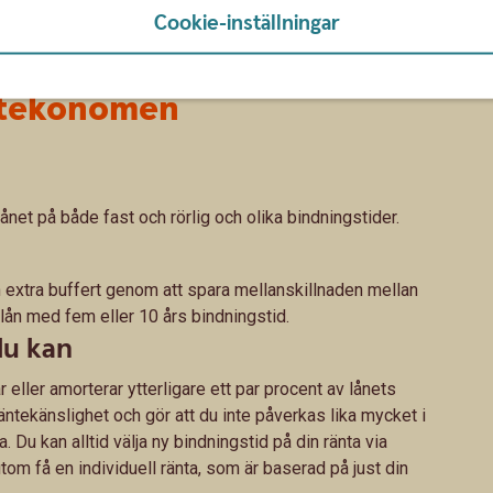
Cookie-inställningar
vatekonomen
ånet på både fast och rörlig och olika bindningstider.
en extra buffert genom att spara mellanskillnaden mellan
t lån med fem eller 10 års bindningstid.
du kan
ar eller amorterar ytterligare ett par procent av lånets
räntekänslighet och gör att du inte påverkas lika mycket i
. Du kan alltid välja ny bindningstid på din ränta via
om få en individuell ränta, som är baserad på just din