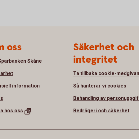
 oss
Säkerhet och
integritet
parbanken Skåne
barhet
Ta tillbaka cookie-medgiva
nsiell information
Så hanterar vi cookies
ss
Behandling av personuppgif
ba hos
oss
Bedrägeri och säkerhet