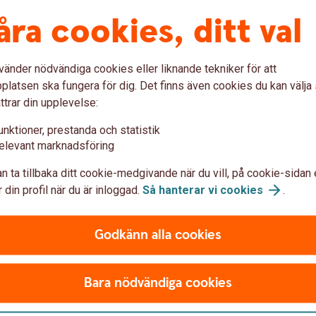
tt boendekostnaden känns betungande med
åra cookies, ditt val
eller delar av lånet.
änta än fast ränta över tid. Men med rörlig
vänder nödvändiga cookies eller liknande tekniker för att
 boendekostnad du kommer att få i framtiden.
latsen ska fungera för dig. Det finns även cookies du kan välj
nda lånen till fast ränta.
ttrar din upplevelse:
ånen?
unktioner, prestanda och statistik
elevant marknadsföring
n i framtiden skulle det vara enkelt. Men nu
n ta tillbaka ditt cookie-medgivande när du vill, på cookie-sidan 
egna förutsättningar och önskemålet av att
 din profil när du är inloggad.
Så hanterar vi
cookies
.
 att veta den verkliga boendekostnaden,
Godkänn alla cookies
Bara nödvändiga cookies