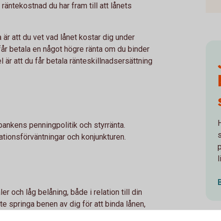
n räntekostnad du har fram till att lånets
a är att du vet vad lånet kostar dig under
får betala en något högre ränta om du binder
 är att du får betala ränteskillnadsersättning
bankens penningpolitik och styrränta.
s
ationsförväntningar och konjunkturen.
l
 och låg belåning, både i relation till din
e springa benen av dig för att binda lånen,
du å andra sidan en pressad ekonomi med