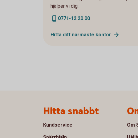
hjälper vi dig.
0771-12 20 00
Hitta ditt närmaste
kontor
Sidfot
Hitta snabbt
Om
Kundservice
Om S
Spärrhjälp
Håll