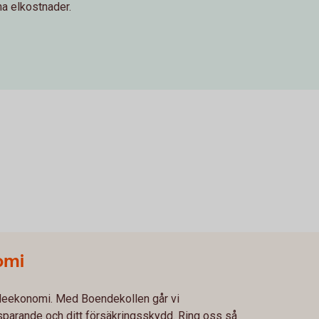
a elkostnader.
omi
oendeekonomi. Med Boendekollen går vi
t sparande och ditt försäkringsskydd. Ring oss så