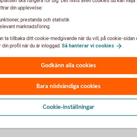
latsen ska fungera för dig. Det finns även cookies du kan välj
ttrar din upplevelse:
unktioner, prestanda och statistik
elevant marknadsföring
ed hjälp av Fastighetsbyrån kan du få bostaden
n ta tillbaka ditt cookie-medgivande när du vill, på cookie-sidan 
 din profil när du är inloggad.
Så hanterar vi
cookies
.
tbanken
Godkänn alla cookies
h var du vill
, skicka pengar, se över dina placeringar.
Bara nödvändiga cookies
Cookie-inställningar