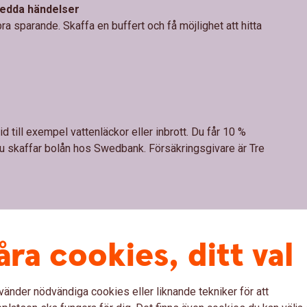
sedda händelser
bra sparande. Skaffa en buffert och få möjlighet att hitta
till exempel vattenläckor eller inbrott. Du får 10 %
du skaffar bolån hos Swedbank. Försäkringsgivare är Tre
åra cookies, ditt val
d egendom, testamente, skilsmässa? Få hjälp med vad
vänder nödvändiga cookies eller liknande tekniker för att