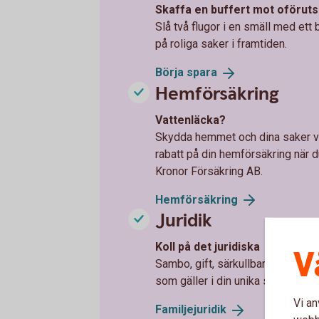
Skaffa en buffert mot oförut
Slå två flugor i en smäll med ett 
på roliga saker i framtiden.
Börja
spara
Hemförsäkring
Vattenläcka?
Skydda hemmet och dina saker vid 
rabatt på din hemförsäkring när 
Kronor Försäkring AB.
Hemförsäkring
Juridik
Koll på det juridiska
V
Sambo, gift, särkullbarn, enskil
som gäller i din unika situation.
Vi an
Familjejuridik