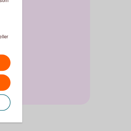
a som
eller