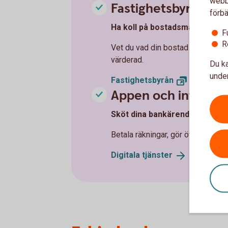
webbp
Fastighetsbyrån
förbä
Ha koll på bostadsmarknaden
F
R
Vet du vad din bostad är värd? M
värderad.
Du ka
under
Fastighetsbyrån
Appen och interne
Sköt dina bankärenden - när oc
Betala räkningar, gör överföringar
Digitala
tjänster