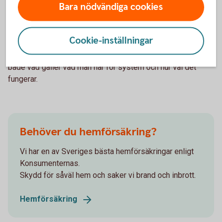
att anpassa till nya
Bara nödvändiga cookies
omständigheter?
Cookie-inställningar
Kommunerna behöver se över upptagningsförmågan av
dagvatten, och här ser det väldigt olika ut i olika kommuner,
både vad gäller vad man har för system och hur väl det
fungerar.
Behöver du hemförsäkring?
Vi har en av Sveriges bästa hemförsäkringar enligt
Konsumenternas.
Skydd för såväl hem och saker vi brand och inbrott.
Hemförsäkring