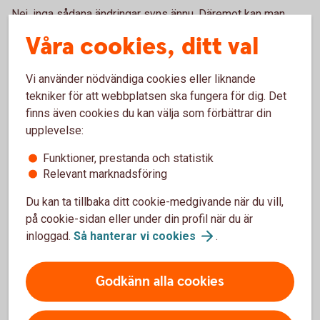
Nej, inga sådana ändringar syns ännu. Däremot kan man
tänka sig att man framåt kommer titta på enskilda hus och
Våra cookies, ditt val
var de är belägna och att det blir en högre riskpremie för att
försäkra ett hus som ligger vid ett vattendrag och är lågt
Vi använder nödvändiga cookies eller liknande
beläget.
tekniker för att webbplatsen ska fungera för dig. Det
finns även cookies du kan välja som förbättrar din
Vad tror du om olyckor framåt
upplevelse:
relaterat till vädret?
Funktioner, prestanda och statistik
Relevant marknadsföring
Det vi har sett på senare tid är att det har blivit svårare att
förutspå var skyfallen kommer att ske och hur stora de
Du kan ta tillbaka ditt cookie-medgivande när du vill,
kommer att bli, och det tror vi att vi kommer se mer av
på cookie-sidan eller under din profil när du är
framåt.
inloggad.
Så hanterar vi
cookies
.
Behövs det förändringar i
Godkänn alla cookies
infrastrukturen runt våra hus för