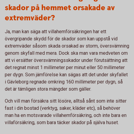
skador på hemmet orsakade av
extremväder?
Ja, man kan säga att villahemförsäkringen har ett
övergripande skydd för de skador som kan uppstå vid
extremväder såsom skada orsakad av storm, översvämning
genom skyfall med mera. Dock ska man vara medveten om
att vi ersätter översvämningsskador under förutsättning att
det regnat minst 1 millimeter per minut eller 50 millimeter
per dygn. Som jämförelse kan sägas att det under skyfallet
i Gävleborg regnade omkring 160 millimeter per dygn, så
det är tämligen stora mängder som gäller.
Och vill man försäkra sitt lösöre, alltså sånt som inte sitter
fast i din bostad (verktyg, saker, kläder etc), så behöver
man ha en motsvarade villahemförsäkring, och inte bara en
villaförsäkring, som bara täcker skador på själva huset.