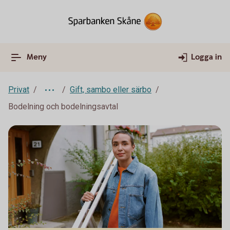
Meny
Logga in
Privat
Gift, sambo eller särbo
Bodelning och bodelningsavtal