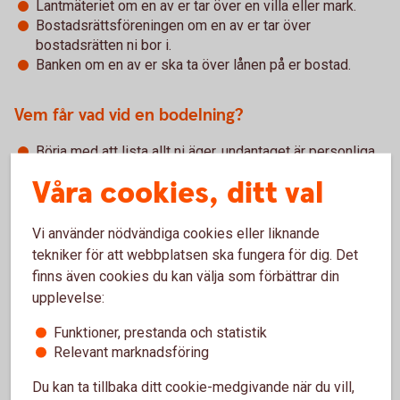
Lantmäteriet om en av er tar över en villa eller mark.
Bostadsrättsföreningen om en av er tar över
bostadsrätten ni bor i.
Banken om en av er ska ta över lånen på er bostad.
Vem får vad vid en bodelning?
Börja med att lista allt ni äger, undantaget är personliga
föremål och egendom som är enskild genom
Våra cookies, ditt val
äktenskapsförord, villkor i testamente eller gåvobrev.
Dra dina skulder från värdet av det du äger.
Lägg ihop era värden och delar beloppet lika. Det är
Vi använder nödvändiga cookies eller liknande
endast överskottet ni delar på, inte eventuella skulder
tekniker för att webbplatsen ska fungera för dig. Det
och lån.
finns även cookies du kan välja som förbättrar din
Bestäm vem som ska få vad. Du har i första hand rätt att
upplevelse:
få dina egna saker och kan ge mellanskillnaden i pengar
till den andre. Om du ska överta en bostad måste du
Funktioner, prestanda och statistik
ofta även överta de bolån som finns. Det är viktigt att
Relevant marknadsföring
banken godkänt att du tar över lånen innan
Du kan ta tillbaka ditt cookie-medgivande när du vill,
bodelningsavtalet skrivs på.