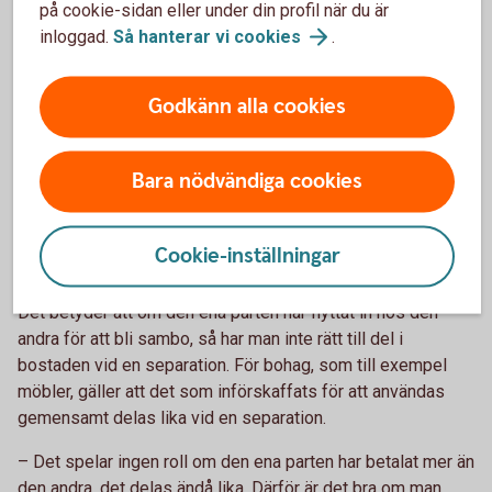
Skriv under bodelningsavtalet.
på cookie-sidan eller under din profil när du är
inloggad.
Så hanterar vi
cookies
.
Bodelning separation - om ni är sambos
Godkänn alla cookies
Om bodelningen gäller ett samboförhållande är det den dag
som samboförhållandet upphörde.
Bara nödvändiga cookies
Som sambo har man enbart rätt till hälften av det
sammanlagda nettovärdet av bostad och bohag som
införskaffats för gemensamt bruk, alltså inte till det som
Cookie-inställningar
var och en fått eller köpt för eget bruk, säger Madelén.
Det betyder att om den ena parten har flyttat in hos den
andra för att bli sambo, så har man inte rätt till del i
bostaden vid en separation. För bohag, som till exempel
möbler, gäller att det som införskaffats för att användas
gemensamt delas lika vid en separation.
– Det spelar ingen roll om den ena parten har betalat mer än
den andra, det delas ändå lika. Därför är det bra om man