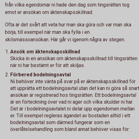
från vilka egendomar ni hade den dag som tingsrätten tog
emot er ansökan om äktenskapsskillnad.
Ofta är det svårt att veta hur man ska göra och var man ska
börja, till exempel när man ska fylla i en
skilsmässoansökan. Här går vi igenom några av stegen.
Ansök om äktenskapsskillnad
Skicka in en ansökan om äktenskapsskillnad till tingsrätten
när ni har bestämt er för att skiljas.
Förbered bodelningsavtal
Ni behöver inte vänta på svar på er äktenskapsskillnad för
att upprätta ett bodelningsavtal utan det kan ni göra så snar
ansökan är registrerad hos tingsrätten. Ett bodelningsavtal
är en förteckning över vad ni äger och vilka skulder ni har.
Det är i bodelningsavtalet ni delar upp egendomen mellan
er. Till exempel regleras ägandet av bostaden alltid i ett
bodelningsavtal som därmed fungerar som en
överlåtelsehandling som bland annat behöver visas för: