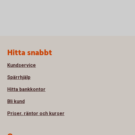
Sidfot
Hitta snabbt
Kundservice
Spärrhjälp
Hitta bankkontor
Bli kund
Priser, räntor och kurser